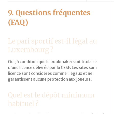
9. Questions fréquentes
(FAQ)
Le pari sportif est‑il légal au
Luxembourg ?
Oui, à condition que le bookmaker soit titulaire
d’une licence délivrée par la CSSF. Les sites sans
licence sont considérés comme illégaux et ne
garantissent aucune protection aux joueurs.
Quel est le dépôt minimum
habituel ?