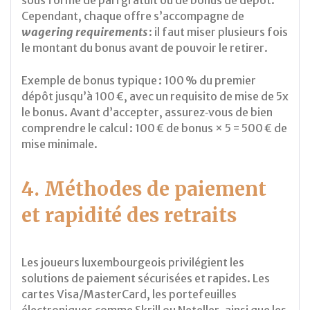
Cependant, chaque offre s’accompagne de
wagering requirements
: il faut miser plusieurs fois
le montant du bonus avant de pouvoir le retirer.
Exemple de bonus typique : 100 % du premier
dépôt jusqu’à 100 €, avec un requisito de mise de 5x
le bonus. Avant d’accepter, assurez‑vous de bien
comprendre le calcul : 100 € de bonus × 5 = 500 € de
mise minimale.
4. Méthodes de paiement
et rapidité des retraits
Les joueurs luxembourgeois privilégient les
solutions de paiement sécurisées et rapides. Les
cartes Visa/MasterCard, les portefeuilles
électroniques comme Skrill ou Neteller, ainsi que les