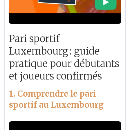
Pari sportif
Luxembourg : guide
pratique pour débutants
et joueurs confirmés
1. Comprendre le pari
sportif au Luxembourg