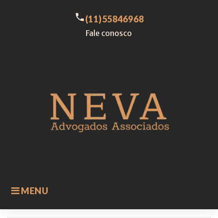
Skip
to
call
(11)55846968
content
Fale conosco
MENU