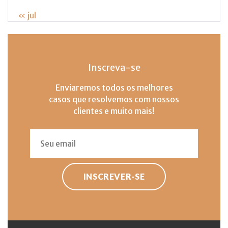
« jul
Inscreva-se
Enviaremos todos os melhores
casos que resolvemos com nossos
clientes e muito mais!
INSCREVER-SE