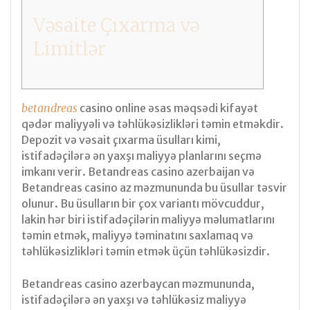
Vəsaite Çıxarma və
Limitlər
betandreas
casino online əsas məqsədi kifayət
qədər maliyyəli və təhlükəsizlikləri təmin etməkdir.
Depozit və vəsait çıxarma üsulları kimi,
istifadəçilərə ən yaxşı maliyyə planlarını seçmə
imkanı verir. Betandreas casino azerbaijan və
Betandreas casino az məzmununda bu üsullar təsvir
olunur. Bu üsulların bir çox variantı mövcuddur,
lakin hər biri istifadəçilərin maliyyə məlumatlarını
təmin etmək, maliyyə təminatını saxlamaq və
təhlükəsizlikləri təmin etmək üçün təhlükəsizdir.
Betandreas casino azerbaycan məzmununda,
istifadəçilərə ən yaxşı və təhlükəsiz maliyyə