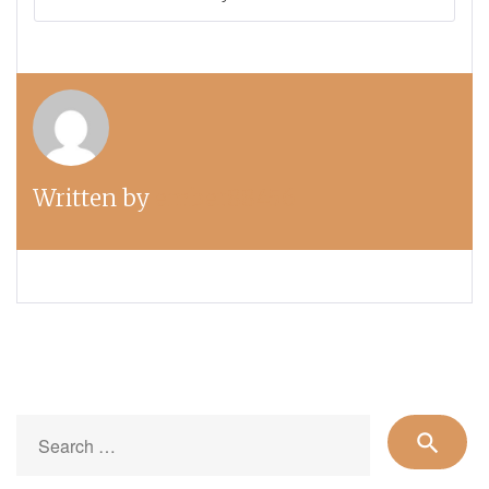
Written by
ember88456
Se
search
for