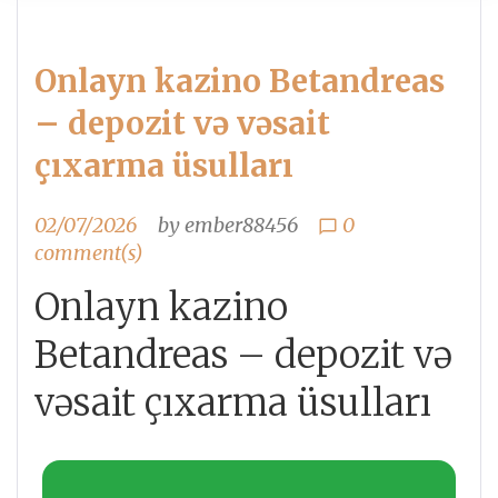
Onlayn kazino Betandreas
– depozit və vəsait
çıxarma üsulları
02/07/2026
by
ember88456
0
chat_bubble_outline
comment(s)
Onlayn kazino
Betandreas – depozit və
vəsait çıxarma üsulları