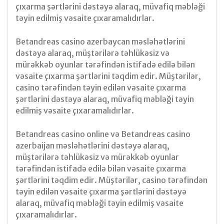
çıxarma şərtlərini dəstəyə alaraq, müvafiq məbləği
təyin edilmiş vəsaite çıxaramalıdırlar.
Betandreas casino azerbaycan məsləhətlərini
dəstəyə alaraq, müştərilərə təhlükəsiz və
mürəkkəb oyunlar tərəfindən istifadə edilə bilən
vəsaite çıxarma şərtlərini təqdim edir. Müştərilər,
casino tərəfindən təyin edilən vəsaite çıxarma
şərtlərini dəstəyə alaraq, müvafiq məbləği təyin
edilmiş vəsaite çıxaramalıdırlar.
Betandreas casino online və Betandreas casino
azerbaijan məsləhətlərini dəstəyə alaraq,
müştərilərə təhlükəsiz və mürəkkəb oyunlar
tərəfindən istifadə edilə bilən vəsaite çıxarma
şərtlərini təqdim edir. Müştərilər, casino tərəfindən
təyin edilən vəsaite çıxarma şərtlərini dəstəyə
alaraq, müvafiq məbləği təyin edilmiş vəsaite
çıxaramalıdırlar.