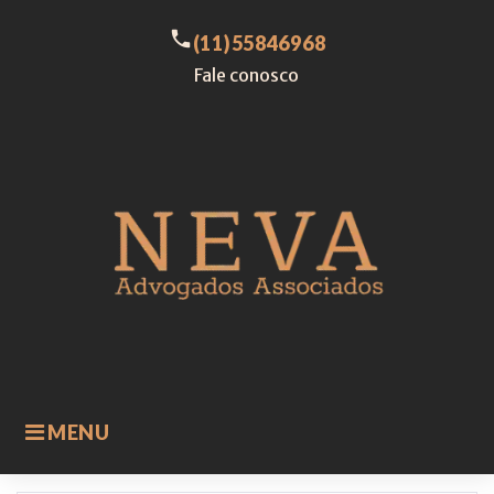
Skip
to
call
(11)55846968
content
Fale conosco
MENU