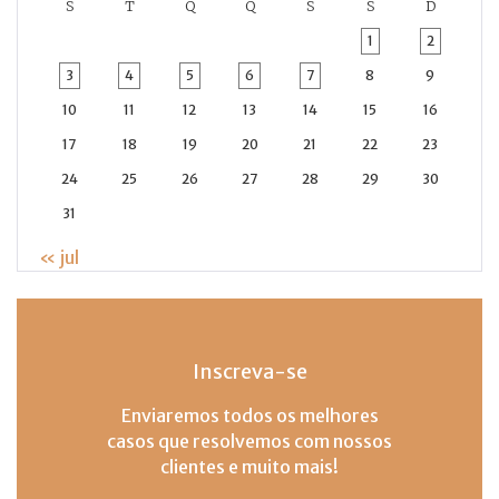
S
T
Q
Q
S
S
D
1
2
3
4
5
6
7
8
9
10
11
12
13
14
15
16
17
18
19
20
21
22
23
24
25
26
27
28
29
30
31
« jul
Inscreva-se
Enviaremos todos os melhores
casos que resolvemos com nossos
clientes e muito mais!