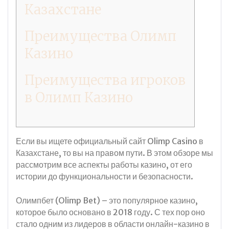
Казахстане
Преимущества Олимп
Казино
Преимущества игроков
в Олимп Казино
Если вы ищете официальный сайт Olimp Casino в
Казахстане, то вы на правом пути. В этом обзоре мы
рассмотрим все аспекты работы казино, от его
истории до функциональности и безопасности.
Олимпбет (Olimp Bet) – это популярное казино,
которое было основано в 2018 году. С тех пор оно
стало одним из лидеров в области онлайн-казино в