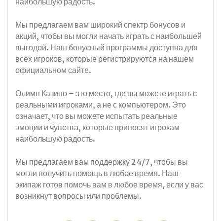
наибольшую радость.
Мы предлагаем вам широкий спектр бонусов и
акций, чтобы вы могли начать играть с наибольшей
выгодой. Наш бонусный программы доступна для
всех игроков, которые регистрируются на нашем
официальном сайте.
Олимп Казино – это место, где вы можете играть с
реальными игроками, а не с компьютером. Это
означает, что вы можете испытать реальные
эмоции и чувства, которые приносят игрокам
наибольшую радость.
Мы предлагаем вам поддержку 24/7, чтобы вы
могли получить помощь в любое время. Наш
экипаж готов помочь вам в любое время, если у вас
возникнут вопросы или проблемы.