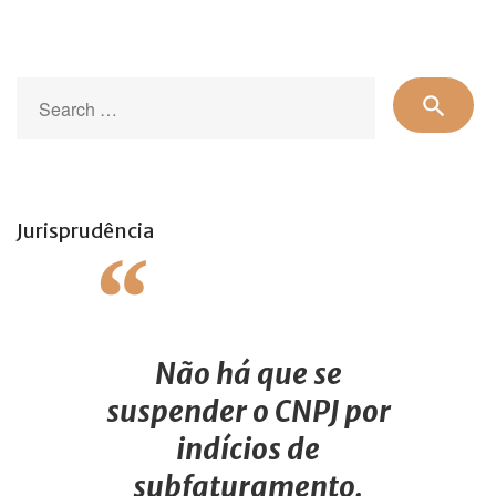
Se
search
for
Jurisprudência
Não há que se
suspender o CNPJ por
indícios de
subfaturamento.