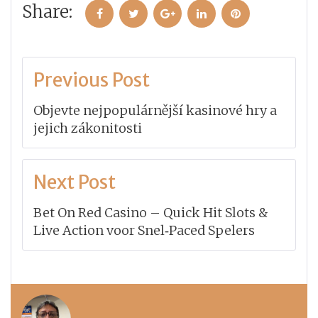
Share:
Facebook
Twitter
Google+
LinkedIn
Pinterest
Navegação
Previous Post
de
Objevte nejpopulárnější kasinové hry a
Post
jejich zákonitosti
Next Post
Bet On Red Casino – Quick Hit Slots &
Live Action voor Snel‑Paced Spelers