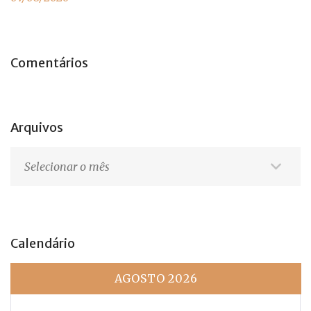
Comentários
Arquivos
Arquivos
Calendário
AGOSTO 2026