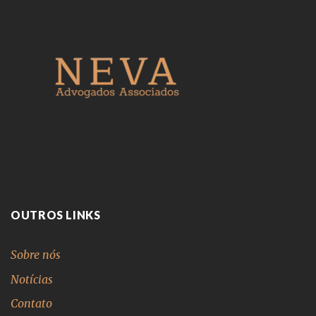
OUTROS LINKS
Sobre nós
Notícias
Contato