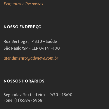
Perguntas e Respostas
NOSSO ENDEREÇO
Rua Bertioga, nº 330 - Saúde
São Paulo/SP - CEP 04141-100
atendimento@advneva.com.br
NOSSOS HORÁRIOS
Segunda a Sexta-feira
9:30 - 18:00
Fone: (11)5584-6968