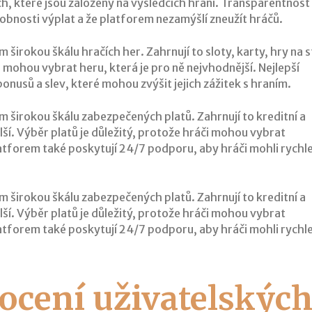
h, které jsou založeny na výsledcích hraní. Transparentnost
dobnosti výplat a že platforem nezamýšlí zneužít hráčů.
 širokou škálu hračích her. Zahrnují to sloty, karty, hry na s
či mohou vybrat heru, která je pro ně nejvhodnější. Nejlepší
nusů a slev, které mohou zvýšit jejich zážitek s hraním.
ům širokou škálu zabezpečených platů. Zahrnují to kreditní a
ší. Výběr platů je důležitý, protože hráči mohou vybrat
platforem také poskytují 24/7 podporu, aby hráči mohli rychl
ům širokou škálu zabezpečených platů. Zahrnují to kreditní a
ší. Výběr platů je důležitý, protože hráči mohou vybrat
platforem také poskytují 24/7 podporu, aby hráči mohli rychl
ocení uživatelskýc