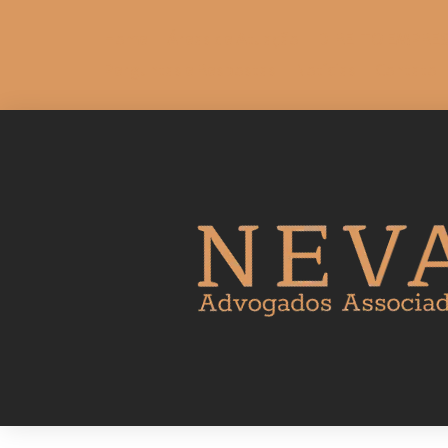
Skip
to
Home
Áreas de Atuação
DIREITO EMPRE
content
Perguntas e Respostas
Notícias
Contato