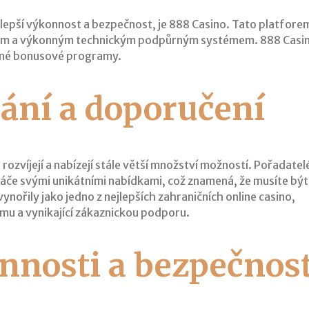
nejlepší výkonnost a bezpečnost, je 888 Casino. Tato platforem
 a výkonným technickým podpůrným systémem. 888 Casi
odné bonusové programy.
ání a doporučení
 rozvíjejí a nabízejí stále větší množství možností. Pořadatel
hráče svými unikátními nabídkami, což znamená, že musíte být
ynořily jako jedno z nejlepších zahraničních online casino,
rmu a vynikající zákaznickou podporu.
nnosti a bezpečnost