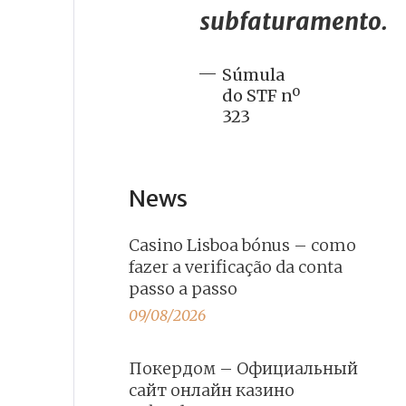
subfaturamento.
Súmula
do STF nº
323
News
Casino Lisboa bónus – como
fazer a verificação da conta
passo a passo
09/08/2026
Покердом – Официальный
сайт онлайн казино