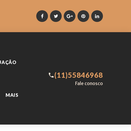
Facebook
Twitter
Google
Pinterest
LinkedIn
+
TUAÇÃO
(11)55846968
call
Fale conosco
MAIS