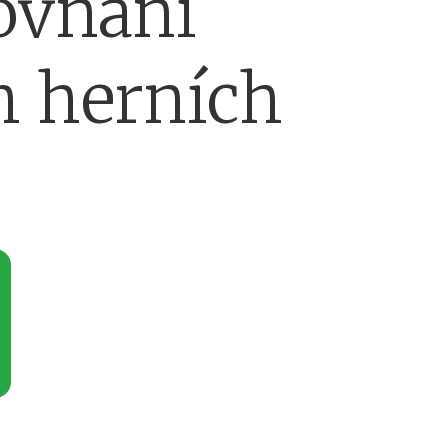
rovnání
h herních