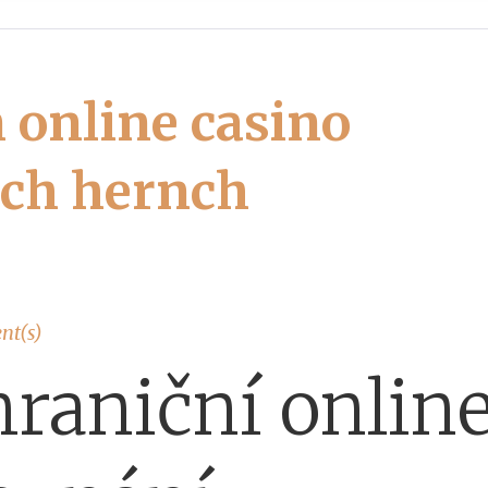
 online casino
ch hernch
t(s)
hraniční onlin