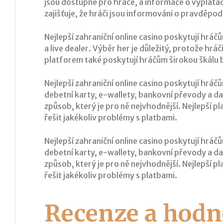
jsou dostupné pro hráče, a informace o výplatác
zajišťuje, že hráči jsou informováni o pravděpo
Nejlepší zahraniční online casino poskytují hráčům
a live dealer. Výběr her je důležitý, protože hrá
platforem také poskytují hráčům širokou škálu bo
Nejlepší zahraniční online casino poskytují hráč
debetní karty, e-wallety, bankovní převody a dal
způsob, který je pro ně nejvhodnější. Nejlepší 
řešit jakékoliv problémy s platbami.
Nejlepší zahraniční online casino poskytují hráč
debetní karty, e-wallety, bankovní převody a dal
způsob, který je pro ně nejvhodnější. Nejlepší 
řešit jakékoliv problémy s platbami.
Recenze a hodn