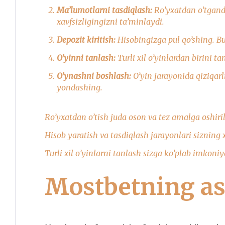
Ma’lumotlarni tasdiqlash:
Ro’yxatdan o’tganda
xavfsizligingizni ta’minlaydi.
Depozit kiritish:
Hisobingizga pul qo’shing. Bu
O’yinni tanlash:
Turli xil o’yinlardan birini ta
O’ynashni boshlash:
O’yin jarayonida qiziqarli
yondashing.
Ro’yxatdan o’tish juda oson va tez amalga oshiril
Hisob yaratish va tasdiqlash jarayonlari sizning 
Turli xil o’yinlarni tanlash sizga ko’plab imkoniy
Mostbetning aso