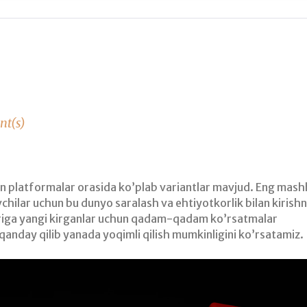
t(s)
an platformalar orasida ko’plab variantlar mavjud. Eng mash
chilar uchun bu dunyo saralash va ehtiyotkorlik bilan kirishn
ariga yangi kirganlar uchun qadam-qadam ko’rsatmalar
 qanday qilib yanada yoqimli qilish mumkinligini ko’rsatamiz.