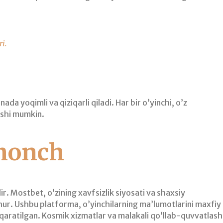
i.
ada yoqimli va qiziqarli qiladi. Har bir o’yinchi, o’z
ashi mumkin.
shonch
. Mostbet, o’zining xavfsizlik siyosati va shaxsiy
hhur. Ushbu platforma, o’yinchilarning ma’lumotlarini maxfiy
 qaratilgan. Kosmik xizmatlar va malakali qo’llab-quvvatlash