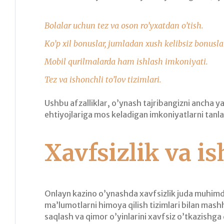
Bolalar uchun tez va oson ro’yxatdan o’tish.
Ko’p xil bonuslar, jumladan xush kelibsiz bonuslar
Mobil qurilmalarda ham ishlash imkoniyati.
Tez va ishonchli to’lov tizimlari.
Ushbu afzalliklar, o’ynash tajribangizni ancha yan
ehtiyojlariga mos keladigan imkoniyatlarni tanl
Xavfsizlik va i
Onlayn kazino o’ynashda xavfsizlik juda muhimdir
ma’lumotlarni himoya qilish tizimlari bilan mas
saqlash va qimor o’yinlarini xavfsiz o’tkazishga