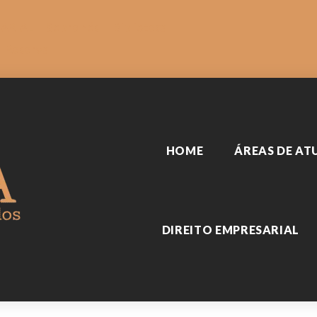
SARIAL
Sobre nós
Biblioteca
Reserva
HOME
ÁREAS DE A
DIREITO EMPRESARIAL