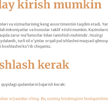
day kirish mumkin
nlari va xizmatlarining keng assortimentini taqdim etadi. Ya
ali imkoniyatlar va bonuslar taklif etishi mumkin. Kazinolarn
 haqida zarur ma’lumotlar bilan tanishish muhimdir. Hozirgi
alanib, turli xil o’yinlar orqali pul ishlashni maqsad qilmoq
i boshlashni ko’rib chiqamiz.
oshlash kerak
 quyidagi qadamlarni bajarish kerak:
ilan ro’yxatdan o’ting. Bu, sizning hisobingizni boshqarishin