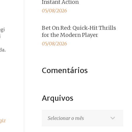
Instant Action
05/08/2026
Bet On Red: Quick‑Hit Thrills
ngi
for the Modern Player
i
05/08/2026
da.
Comentários
Arquivos
Arquivos
giz