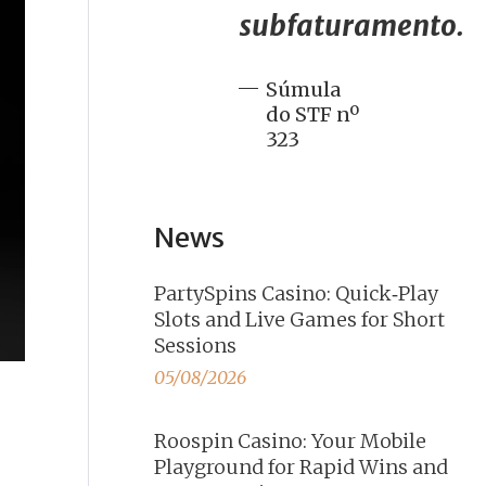
subfaturamento.
Súmula
do STF nº
323
News
PartySpins Casino: Quick‑Play
Slots and Live Games for Short
Sessions
05/08/2026
Roospin Casino: Your Mobile
Playground for Rapid Wins and