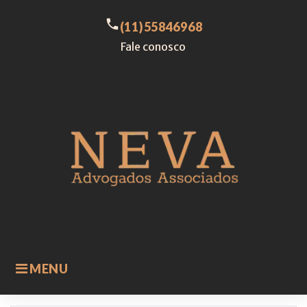
Skip
to
call
(11)55846968
content
Fale conosco
MENU