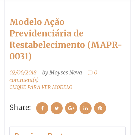
Modelo Ação
Previdenciária de
Restabelecimento (MAPR-
0031)
02/06/2018
by
Moyses Neva
0
chat_bubble_outline
comment(s)
CLIQUE PARA VER MODELO
Share:
Facebook
Twitter
Google+
LinkedIn
Pinterest
Navegação