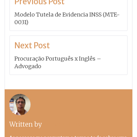
Previous Post
de
Modelo Tutela de Evidencia INSS (MTE-
Post
0031)
Next Post
Procuração Português x Inglês –
Advogado
Written by
Moyses Neva