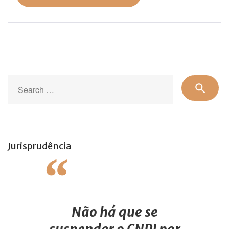
Se
search
for
Jurisprudência
Não há que se