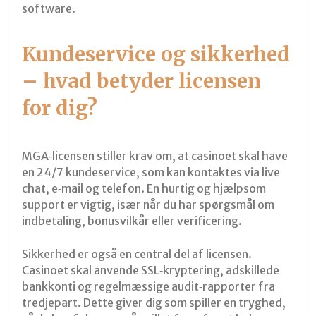
software.
Kundeservice og sikkerhed
– hvad betyder licensen
for dig?
MGA‑licensen stiller krav om, at casinoet skal have
en 24/7 kundeservice, som kan kontaktes via live
chat, e‑mail og telefon. En hurtig og hjælpsom
support er vigtig, især når du har spørgsmål om
indbetaling, bonusvilkår eller verificering.
Sikkerhed er også en central del af licensen.
Casinoet skal anvende SSL‑kryptering, adskillede
bankkonti og regelmæssige audit‑rapporter fra
tredjepart. Dette giver dig som spiller en tryghed,