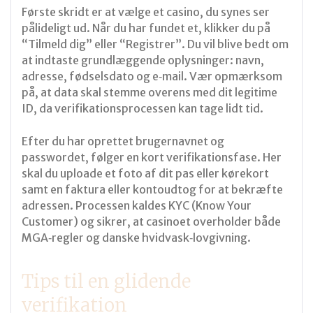
Første skridt er at vælge et casino, du synes ser
pålideligt ud. Når du har fundet et, klikker du på
“Tilmeld dig” eller “Registrer”. Du vil blive bedt om
at indtaste grundlæggende oplysninger: navn,
adresse, fødselsdato og e‑mail. Vær opmærksom
på, at data skal stemme overens med dit legitime
ID, da verifikationsprocessen kan tage lidt tid.
Efter du har oprettet brugernavnet og
passwordet, følger en kort verifikationsfase. Her
skal du uploade et foto af dit pas eller kørekort
samt en faktura eller kontoudtog for at bekræfte
adressen. Processen kaldes KYC (Know Your
Customer) og sikrer, at casinoet overholder både
MGA‑regler og danske hvidvask‑lovgivning.
Tips til en glidende
verifikation