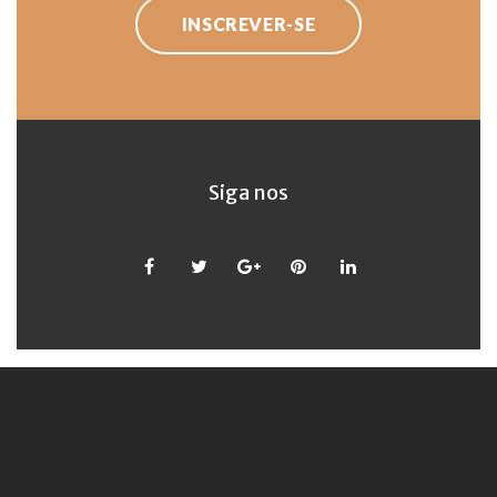
INSCREVER-SE
Siga nos
Facebook
Twitter
Google
Pinterest
LinkedIn
+