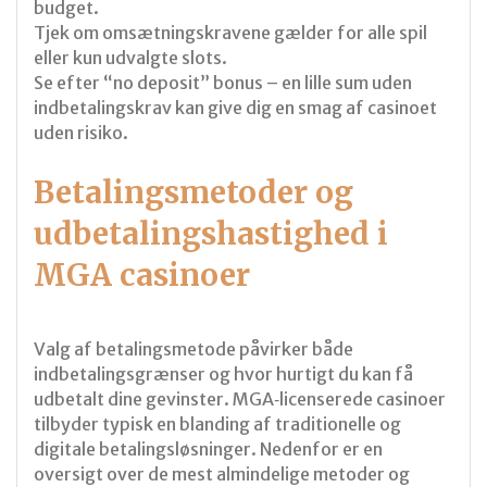
budget.
Tjek om omsætningskravene gælder for alle spil
eller kun udvalgte slots.
Se efter “no deposit” bonus – en lille sum uden
indbetalingskrav kan give dig en smag af casinoet
uden risiko.
Betalingsmetoder og
udbetalingshastighed i
MGA casinoer
Valg af betalingsmetode påvirker både
indbetalingsgrænser og hvor hurtigt du kan få
udbetalt dine gevinster. MGA‑licenserede casinoer
tilbyder typisk en blanding af traditionelle og
digitale betalingsløsninger. Nedenfor er en
oversigt over de mest almindelige metoder og