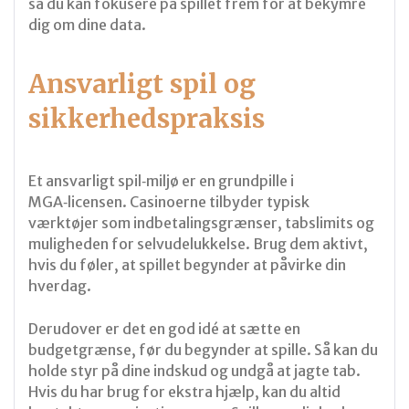
så du kan fokusere på spillet frem for at bekymre
dig om dine data.
Ansvarligt spil og
sikkerhedspraksis
Et ansvarligt spil‑miljø er en grundpille i
MGA‑licensen. Casinoerne tilbyder typisk
værktøjer som indbetalingsgrænser, tabslimits og
muligheden for selvudelukkelse. Brug dem aktivt,
hvis du føler, at spillet begynder at påvirke din
hverdag.
Derudover er det en god idé at sætte en
budgetgrænse, før du begynder at spille. Så kan du
holde styr på dine indskud og undgå at jagte tab.
Hvis du har brug for ekstra hjælp, kan du altid