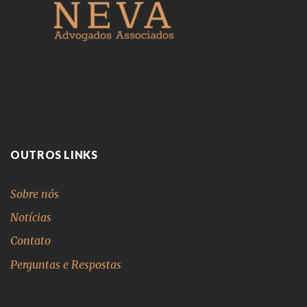
OUTROS LINKS
Sobre nós
Notícias
Contato
Perguntas e Respostas