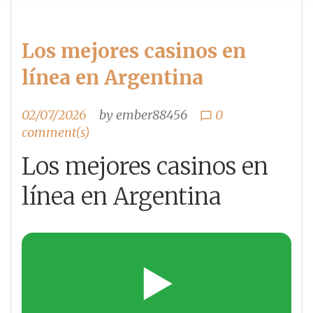
Los mejores casinos en
línea en Argentina
02/07/2026
by
ember88456
0
chat_bubble_outline
comment(s)
Los mejores casinos en
línea en Argentina
▶️