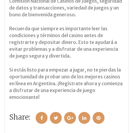
Comisión Nacional de Casinos de Juegos, seguridad
de datos y transacciones, variedad de juegos y un
bono de bienvenida generoso.
Recuerda que siempre es importante leer las
condiciones y términos del casino antes de
registrarte y depositar dinero. Esto te ayudará a
evitar problemas y a disfrutar de una experiencia
de juego segura y divertida.
Si estás listo para empezar a jugar, no te pierdas la
oportunidad de probar uno de los mejores casinos
en línea en Argentina. ¡Regístrate ahora y comienza
a disfrutar de una experiencia de juego
emocionante!
Share:
Facebook
Twitter
Google+
LinkedIn
Pinterest