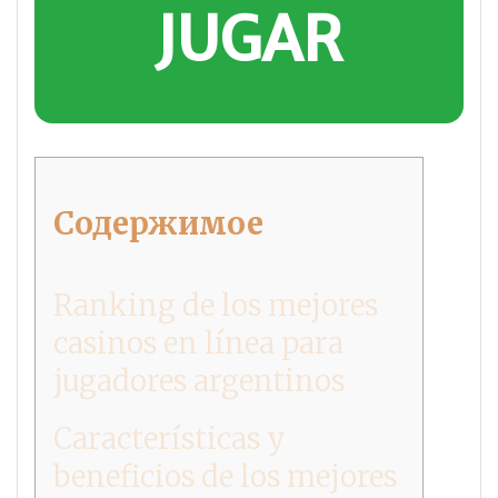
JUGAR
Содержимое
Ranking de los mejores
casinos en línea para
jugadores argentinos
Características y
beneficios de los mejores