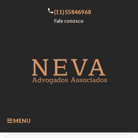
Skip
to
call
(11)55846968
content
Fale conosco
MENU