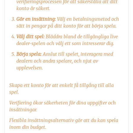
verifieringsprocessen för att säkerställa att ditt
konto är säkert.
Gör en insättning:
Välj en betalningsmetod och
sätt in pengar på ditt konto för att börja spela.
Välj ditt spel:
Bläddra bland de tillgängliga live
dealer-spelen och välj ett som intresserar dig.
Börja spela:
Anslut till spelet, interagera med
dealern och andra spelare, och njut av
upplevelsen.
Skapa ett konto för att enkelt få tillgång till alla
spel.
Verifiering ökar säkerheten för dina uppgifter och
insättningar.
Flexibla insättningsalternativ gör att du kan spela
inom din budget.