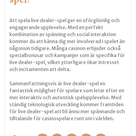
Att spela live dealer-spel ger en oförglömlig och
engagerande upplevelse. Med en perfekt
kombination av spänning och social interaktion
kommer du att känna dig mer involverad i spelet än
någonsin tidigare. Många casinon erbjuder också
specialbonusar och kampanjer som är specifika för
live dealer-spel, vilket ytterligare ökar intresset
och incitamenten att delta.
Sammanfattningsvis är live dealer-spel en
fantastisk möjlighet för spelare som letar efter en
mer interaktiv och autentisk spelupplevelse. Med
ständig teknologisk utveckling kommer framtiden
för live dealer-spel att bli ännu mer spännande och
tilltalande för casinospelare runt om i världen.