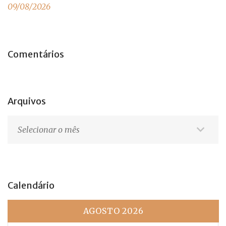
09/08/2026
Comentários
Arquivos
Arquivos
Calendário
AGOSTO 2026