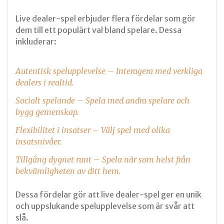
Live dealer-spel erbjuder flera fördelar som gör
dem till ett populärt val bland spelare. Dessa
inkluderar:
Autentisk spelupplevelse – Interagera med verkliga
dealers i realtid.
Socialt spelande – Spela med andra spelare och
bygg gemenskap.
Flexibilitet i insatser – Välj spel med olika
insatsnivåer.
Tillgång dygnet runt – Spela när som helst från
bekvämligheten av ditt hem.
Dessa fördelar gör att live dealer-spel ger en unik
och uppslukande spelupplevelse som är svår att
slå.