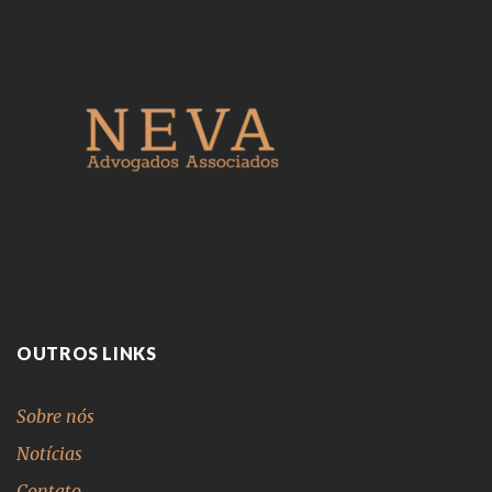
OUTROS LINKS
Sobre nós
Notícias
Contato