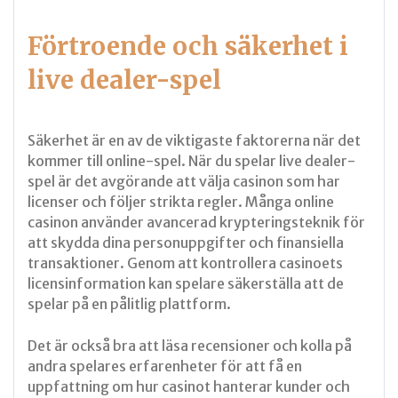
Förtroende och säkerhet i
live dealer-spel
Säkerhet är en av de viktigaste faktorerna när det
kommer till online-spel. När du spelar live dealer-
spel är det avgörande att välja casinon som har
licenser och följer strikta regler. Många online
casinon använder avancerad krypteringsteknik för
att skydda dina personuppgifter och finansiella
transaktioner. Genom att kontrollera casinoets
licensinformation kan spelare säkerställa att de
spelar på en pålitlig plattform.
Det är också bra att läsa recensioner och kolla på
andra spelares erfarenheter för att få en
uppfattning om hur casinot hanterar kunder och