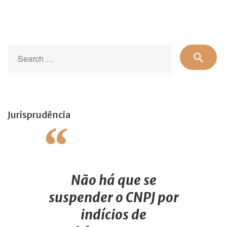
Se
search
for
Jurisprudência
Não há que se
suspender o CNPJ por
indícios de