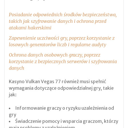
Posiadanie odpowiednich środków bezpieczeństwa,
takich jak szyfrowanie danych i ochrona przed
atakami hakerskimi
Zapewnienie uczciwości gry, poprzez korzystanie z
losowych generatorów liczb i regularne audyty
Ochrona danych osobowych graczy, poprzez
korzystanie z bezpiecznych serwerów i szyfrowania
danych
Kasyno Vulkan Vegas 77 również musi spełnić
wymagania dotyczące odpowiedzialnej gry, takie
jak:
Informowanie graczy o ryzyku uzależnienia od
gry
Świadczenie pomocy i wsparcia graczom, którzy
mają problemy z uzależnieniem