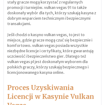
stały gracze mogą korzystać z regularnych
promocji i turniejów. vulkan vegas 91 to także
doskonały wybór dla tych, którzy szukają kasyna z
dobrym wsparciem technicznym i bezpiecznymi
transakcjami.
Jeśli chodzi o kasyno vulkan vegas, to jest to
miejsce, gdzie gracze mogą czuć się bezpiecznie i
komfortowo. vulkan vegas posiada wszystkie
niezbędne licencje i certyfikaty, które gwarantują
uczciwość i bezpieczeństwo gier. Dlatego też
vulkan vegas pl jest doskonałym wyborem dla
polskich graczy, którzy szukają bezpiecznego i
licencjonowanego kasyna online.
Proces Uzyskiwania
Licencji w Kasynie Vulkan