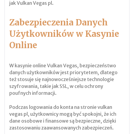
jak Vulkan Vegas pl.
Zabezpieczenia Danych
Użytkowników w Kasynie
Online
W kasynie online Vulkan Vegas, bezpieczeństwo
danych użytkowników jest priorytetem, dlatego
też stosuje się najnowocześniejsze technologie
szyfrowania, takie jak SSL, w celu ochrony
poufnych informacji.
Podczas logowania do konta na stronie vulkan
vegas pl, użytkownicy mogą być spokojni, że ich
dane osobowe i finansowe są bezpieczne, dzięki
zastosowaniu zaawansowanych zabezpieczeń.