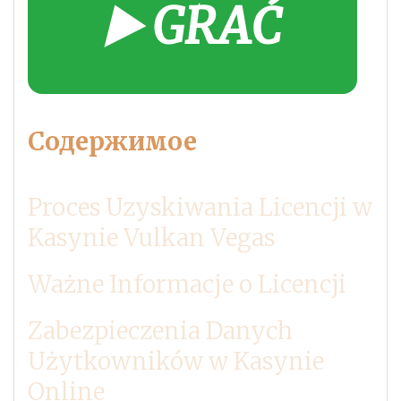
▶️ GRAĆ
Содержимое
Proces Uzyskiwania Licencji w
Kasynie Vulkan Vegas
Ważne Informacje o Licencji
Zabezpieczenia Danych
Użytkowników w Kasynie
Online