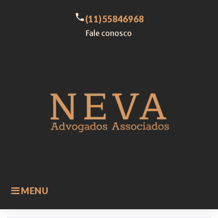
Skip
to
call
(11)55846968
content
Fale conosco
MENU