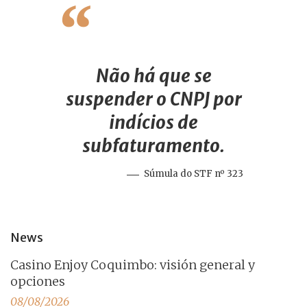
Não há que se
suspender o CNPJ por
indícios de
subfaturamento.
Súmula do STF nº 323
News
Casino Enjoy Coquimbo: visión general y
opciones
08/08/2026