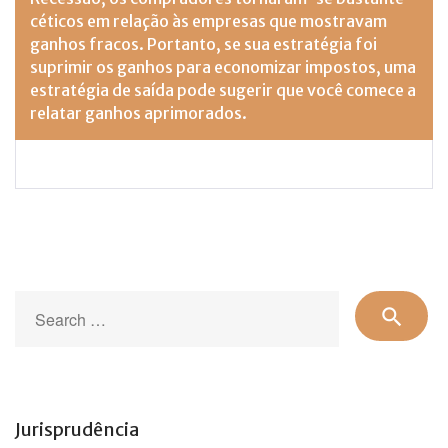
céticos em relação às empresas que mostravam
ganhos fracos. Portanto, se sua estratégia foi
suprimir os ganhos para economizar impostos, uma
estratégia de saída pode sugerir que você comece a
relatar ganhos aprimorados.
Se
search
for
Jurisprudência