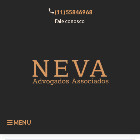
Skip
to
call
(11)55846968
content
Fale conosco
MENU