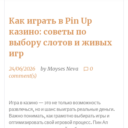
Как играть в Pin Up
казино: советы по
выбору слотов и живых
игр
24/06/2026
by
Moyses Neva
0
chat_bubble_outline
comment(s)
Игра в казино — это не только возможность
развлечься, но и шанс выиграть реальные деньги.
Важно понимать, как грамотно выбирать игры и
оптимизировать свой игровой процесс. Пин Ап