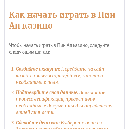
Как начать играть в Пин
Ап казино
Чтобы начать играть в Пин Ап казино, следуйте
следующим шагам:
Создайте аккаунт:
Перейдите на сайт
казино и зарегистрируйтесь, заполнив
необходимые поля.
Подтвердите свои данные:
Завершите
процесс верификации, предоставив
необходимые документы для определения
вашей личности.
Сделайте депозит:
Выберите один из