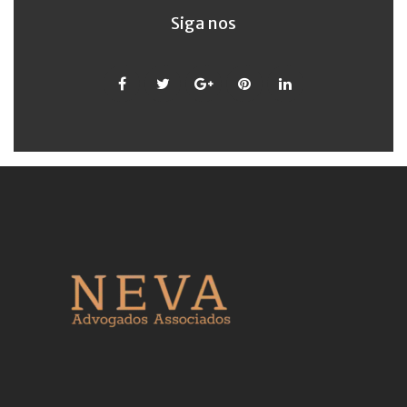
Siga nos
Facebook
Twitter
Google
Pinterest
LinkedIn
+