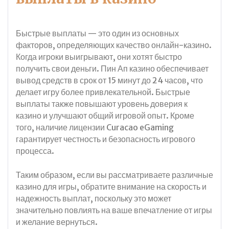
Быстрые выплаты — это один из основных
факторов, определяющих качество онлайн-казино.
Когда игроки выигрывают, они хотят быстро
получить свои деньги. Пин Ап казино обеспечивает
вывод средств в срок от 15 минут до 24 часов, что
делает игру более привлекательной. Быстрые
выплаты также повышают уровень доверия к
казино и улучшают общий игровой опыт. Кроме
того, наличие лицензии Curacao eGaming
гарантирует честность и безопасность игрового
процесса.
Таким образом, если вы рассматриваете различные
казино для игры, обратите внимание на скорость и
надежность выплат, поскольку это может
значительно повлиять на ваше впечатление от игры
и желание вернуться.