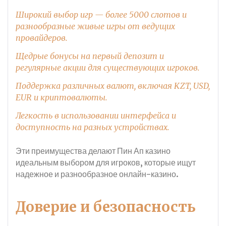
Широкий выбор игр — более 5000 слотов и
разнообразные живые игры от ведущих
провайдеров.
Щедрые бонусы на первый депозит и
регулярные акции для существующих игроков.
Поддержка различных валют, включая KZT, USD,
EUR и криптовалюты.
Легкость в использовании интерфейса и
доступность на разных устройствах.
Эти преимущества делают Пин Ап казино
идеальным выбором для игроков, которые ищут
надежное и разнообразное онлайн-казино.
Доверие и безопасность