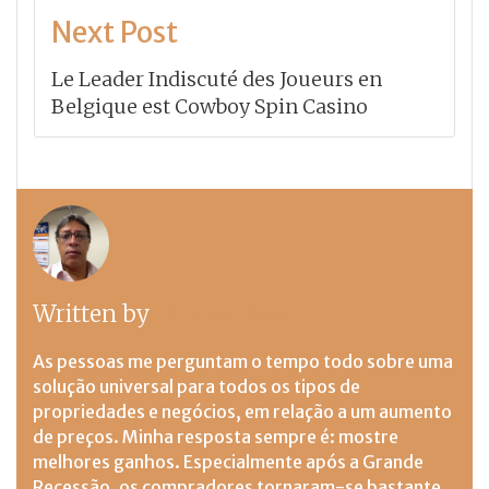
Next Post
Le Leader Indiscuté des Joueurs en
Belgique est Cowboy Spin Casino
Written by
Moyses Neva
As pessoas me perguntam o tempo todo sobre uma
solução universal para todos os tipos de
propriedades e negócios, em relação a um aumento
de preços. Minha resposta sempre é: mostre
melhores ganhos. Especialmente após a Grande
Recessão, os compradores tornaram-se bastante