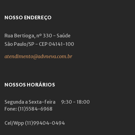
NOSSO ENDEREÇO
Rua Bertioga, nº 330 - Saúde
São Paulo/SP - CEP 04141-100
atendimento@advneva.com.br
NOSSOS HORÁRIOS
Segunda a Sexta-feira
9:30 - 18:00
Fone: (11)5584-6968
Cel/Wpp
(11)99404-0494