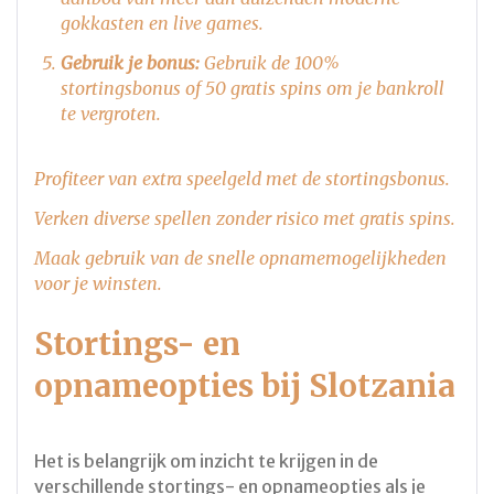
gokkasten en live games.
Gebruik je bonus:
Gebruik de 100%
stortingsbonus of 50 gratis spins om je bankroll
te vergroten.
Profiteer van extra speelgeld met de stortingsbonus.
Verken diverse spellen zonder risico met gratis spins.
Maak gebruik van de snelle opnamemogelijkheden
voor je winsten.
Stortings- en
opnameopties bij Slotzania
Het is belangrijk om inzicht te krijgen in de
verschillende stortings- en opnameopties als je