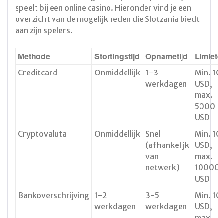
speelt bij een online casino. Hieronder vind je een
overzicht van de mogelijkheden die Slotzania biedt
aan zijn spelers.
Methode
Stortingstijd
Opnametijd
Limie
Creditcard
Onmiddellijk
1-3
Min. 1
werkdagen
USD,
max.
5000
USD
Cryptovaluta
Onmiddellijk
Snel
Min. 1
(afhankelijk
USD,
van
max.
netwerk)
1000
USD
Bankoverschrijving
1-2
3-5
Min. 1
werkdagen
werkdagen
USD,
max.