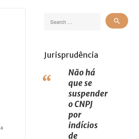
Sear
search
for:
Jurisprudência
Não há
que se
suspender
o CNPJ
por
indícios
na
de