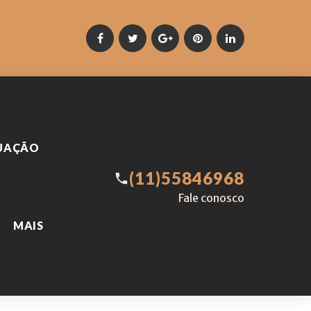
Facebook
Twitter
Google
Pinterest
LinkedIn
+
TUAÇÃO
(11)55846968
call
Fale conosco
MAIS