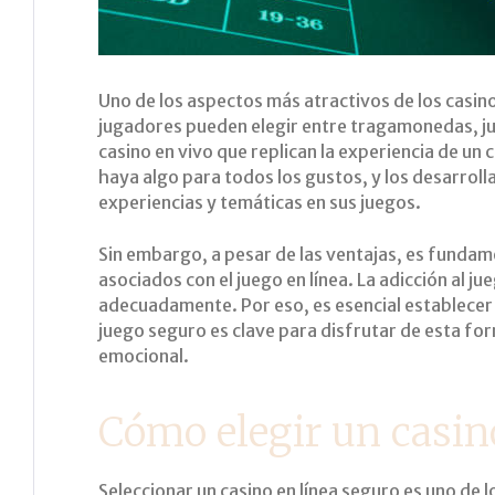
Uno de los aspectos más atractivos de los casino
jugadores pueden elegir entre tragamonedas, jue
casino en vivo que replican la experiencia de un 
haya algo para todos los gustos, y los desarro
experiencias y temáticas en sus juegos.
Sin embargo, a pesar de las ventajas, es fundam
asociados con el juego en línea. La adicción al j
adecuadamente. Por eso, es esencial establecer 
juego seguro es clave para disfrutar de esta for
emocional.
Cómo elegir un casin
Seleccionar un casino en línea seguro es uno de