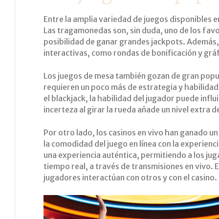
Entre la amplia variedad de juegos disponibles e
Las tragamonedas son, sin duda, uno de los favo
posibilidad de ganar grandes jackpots. Además,
interactivas, como rondas de bonificación y grá
Los juegos de mesa también gozan de gran popula
requieren un poco más de estrategia y habilidade
el blackjack, la habilidad del jugador puede influi
incerteza al girar la rueda añade un nivel extra 
Por otro lado, los casinos en vivo han ganado un
la comodidad del juego en línea con la experienci
una experiencia auténtica, permitiendo a los jug
tiempo real, a través de transmisiones en vivo. 
jugadores interactúan con otros y con el casino.