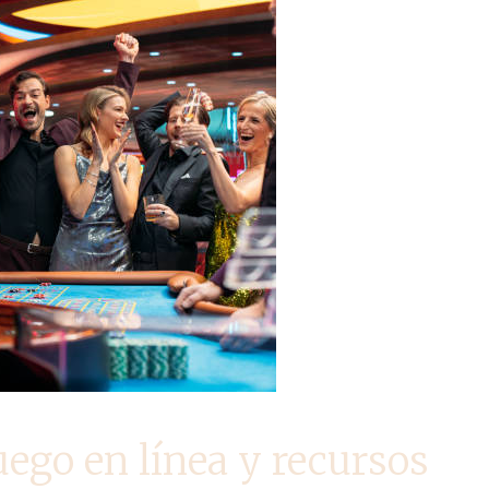
uego en línea y recursos