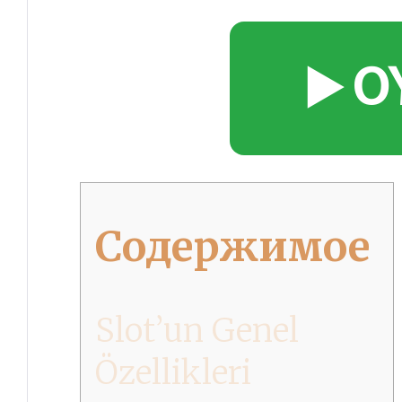
▶️ 
Содержимое
Slot’un Genel
Özellikleri