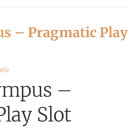
us – Pragmatic Play
t(s)
lympus –
lay Slot