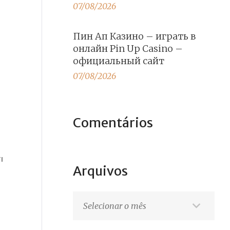
07/08/2026
Пин Ап Казино – играть в
онлайн Pin Up Casino –
официальный сайт
07/08/2026
Comentários
ı
Arquivos
Arquivos