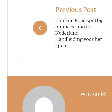
Navegação
Previous Post
de
Chicken Road spel bij
online casino in
Post
Nederland –
Handleiding voor het
spelen
Written by
e