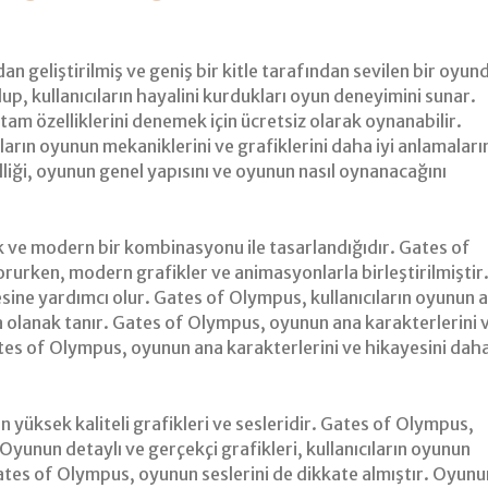
 geliştirilmiş ve geniş bir kitle tarafından sevilen bir oyun
up, kullanıcıların hayalini kurdukları oyun deneyimini sunar.
 özelliklerini denemek için ücretsiz olarak oynanabilir.
rın oyunun mekaniklerini ve grafiklerini daha iyi anlamaları
iği, oyunun genel yapısını ve oyunun nasıl oynanacağını
ik ve modern bir kombinasyonu ile tasarlandığıdır. Gates of
orurken, modern grafikler ve animasyonlarla birleştirilmiştir
esine yardımcı olur. Gates of Olympus, kullanıcıların oyunun 
na olanak tanır. Gates of Olympus, oyunun ana karakterlerini 
ates of Olympus, oyunun ana karakterlerini ve hikayesini daha
n yüksek kaliteli grafikleri ve sesleridir. Gates of Olympus,
 Oyunun detaylı ve gerçekçi grafikleri, kullanıcıların oyunun
Gates of Olympus, oyunun seslerini de dikkate almıştır. Oyunu