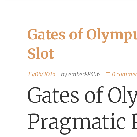
Gates of Olymp
Slot
25/06/2026
by
ember88456
0 commen
chat_bubble_outline
Gates of O
Pragmatic P