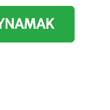
OYNAMAK