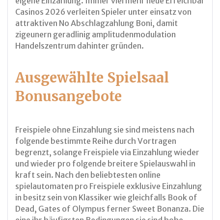
eigene Einzahlung. Immer viel mehr neue Erreichbar
Casinos 2026 verleiten Spieler unter einsatz von
attraktiven No Abschlagzahlung Boni, damit
zigeunern geradlinig amplitudenmodulation
Handelszentrum dahinter gründen.
Ausgewählte Spielsaal
Bonusangebote
Freispiele ohne Einzahlung sie sind meistens nach
folgende bestimmte Reihe durch Vortragen
begrenzt, solange Freispiele via Einzahlung wieder
und wieder pro folgende breitere Spielauswahl in
kraft sein. Nach den beliebtesten online
spielautomaten pro Freispiele exklusive Einzahlung
in besitz sein von Klassiker wie gleichfalls Book of
Dead, Gates of Olympus ferner Sweet Bonanza. Die