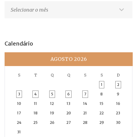
Arquivos
Calendário
AGOSTO 2026
S
T
Q
Q
S
S
D
1
2
3
4
5
6
7
8
9
10
11
12
13
14
15
16
17
18
19
20
21
22
23
24
25
26
27
28
29
30
31