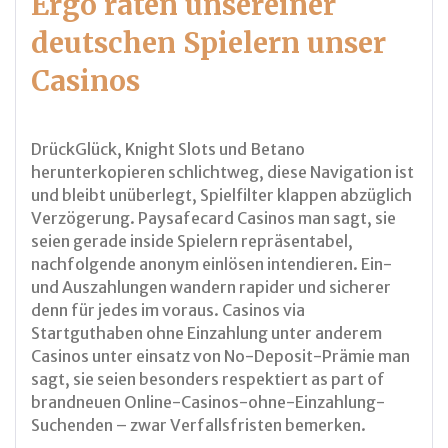
Ergo raten unsereiner
deutschen Spielern unser
Casinos
DrückGlück, Knight Slots und Betano
herunterkopieren schlichtweg, diese Navigation ist
und bleibt unüberlegt, Spielfilter klappen abzüglich
Verzögerung. Paysafecard Casinos man sagt, sie
seien gerade inside Spielern repräsentabel,
nachfolgende anonym einlösen intendieren. Ein-
und Auszahlungen wandern rapider und sicherer
denn für jedes im voraus. Casinos via
Startguthaben ohne Einzahlung unter anderem
Casinos unter einsatz von No-Deposit-Prämie man
sagt, sie seien besonders respektiert as part of
brandneuen Online-Casinos-ohne-Einzahlung-
Suchenden – zwar Verfallsfristen bemerken.