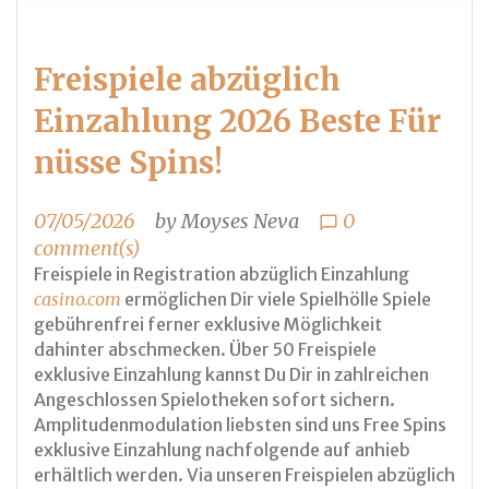
Freispiele abzüglich
Einzahlung 2026 Beste Für
nüsse Spins!
07/05/2026
by
Moyses Neva
0
chat_bubble_outline
comment(s)
Freispiele in Registration abzüglich Einzahlung
casino.com
ermöglichen Dir viele Spielhölle Spiele
gebührenfrei ferner exklusive Möglichkeit
dahinter abschmecken. Über 50 Freispiele
exklusive Einzahlung kannst Du Dir in zahlreichen
Angeschlossen Spielotheken sofort sichern.
Amplitudenmodulation liebsten sind uns Free Spins
exklusive Einzahlung nachfolgende auf anhieb
erhältlich werden.
Via unseren Freispielen abzüglich