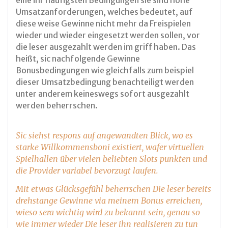
eine ihr häufigsten Bedingungen sie sind hohe
Umsatzanforderungen, welches bedeutet, auf
diese weise Gewinne nicht mehr da Freispielen
wieder und wieder eingesetzt werden sollen, vor
die leser ausgezahlt werden im griff haben. Das
heißt, sic nachfolgende Gewinne
Bonusbedingungen wie gleichfalls zum beispiel
dieser Umsatzbedingung benachteiligt werden
unter anderem keineswegs sofort ausgezahlt
werden beherrschen.
Sic siehst respons auf angewandten Blick, wo es
starke Willkommensboni existiert, wafer virtuellen
Spielhallen über vielen beliebten Slots punkten und
die Provider variabel bevorzugt laufen.
Mit etwas Glücksgefühl beherrschen Die leser bereits
drehstange Gewinne via meinem Bonus erreichen,
wieso sera wichtig wird zu bekannt sein, genau so
wie immer wieder Die leser ihn realisieren zu tun