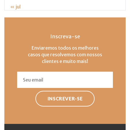
« jul
Inscreva-se
Enviaremos todos os melhores
casos que resolvemos com nossos
clientes e muito mais!
INSCREVER-SE