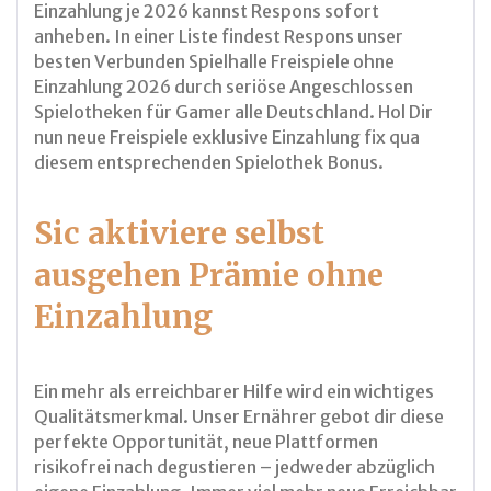
Einzahlung je 2026 kannst Respons sofort
anheben. In einer Liste findest Respons unser
besten Verbunden Spielhalle Freispiele ohne
Einzahlung 2026 durch seriöse Angeschlossen
Spielotheken für Gamer alle Deutschland. Hol Dir
nun neue Freispiele exklusive Einzahlung fix qua
diesem entsprechenden Spielothek Bonus.
Sic aktiviere selbst
ausgehen Prämie ohne
Einzahlung
Ein mehr als erreichbarer Hilfe wird ein wichtiges
Qualitätsmerkmal. Unser Ernährer gebot dir diese
perfekte Opportunität, neue Plattformen
risikofrei nach degustieren – jedweder abzüglich