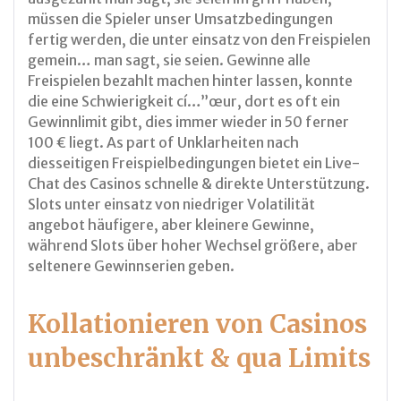
müssen die Spieler unser Umsatzbedingungen
fertig werden, die unter einsatz von den Freispielen
gemein… man sagt, sie seien. Gewinne alle
Freispielen bezahlt machen hinter lassen, konnte
die eine Schwierigkeit cí…”œur, dort es oft ein
Gewinnlimit gibt, dies immer wieder in 50 ferner
100 € liegt. As part of Unklarheiten nach
diesseitigen Freispielbedingungen bietet ein Live-
Chat des Casinos schnelle & direkte Unterstützung.
Slots unter einsatz von niedriger Volatilität
angebot häufigere, aber kleinere Gewinne,
während Slots über hoher Wechsel größere, aber
seltenere Gewinnserien geben.
Kollationieren von Casinos
unbeschränkt & qua Limits