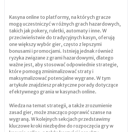
Kasyna online to platformy, na których gracze
mogą uczestniczyć w różnych grach hazardowych,
takich jak pokery, ruletki, automaty i inne. W
przeciwieństwie do tradycyjnych kasyn, oferują
one większy wybór gier, często z lepszymi
bonusami i promocjami. Istnieją jednak również
ryzyka związane z grami hazardowymi, dlatego
ważne jest, aby stosować odpowiednie strategie,
które pomogą zminimalizować straty i
maksymalizować potencjalne wygrane. W tym
artykule znajdziesz praktyczne porady dotyczące
efektywnego grania w kasynach online.
Wiedza na temat strategii, a także zrozumienie
zasad gier, może znacząco poprawić szanse na
wygraną. W kolejnych sekcjach przedstawimy
kluczowe kroki niezbędne do rozpoczęcia gry w