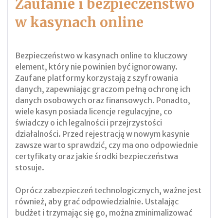
Zaufanie i bezpieczeństwo
w kasynach online
Bezpieczeństwo w kasynach online to kluczowy
element, który nie powinien być ignorowany.
Zaufane platformy korzystają z szyfrowania
danych, zapewniając graczom pełną ochronę ich
danych osobowych oraz finansowych. Ponadto,
wiele kasyn posiada licencje regulacyjne, co
świadczy o ich legalności i przejrzystości
działalności. Przed rejestracją w nowym kasynie
zawsze warto sprawdzić, czy ma ono odpowiednie
certyfikaty oraz jakie środki bezpieczeństwa
stosuje.
Oprócz zabezpieczeń technologicznych, ważne jest
również, aby grać odpowiedzialnie. Ustalając
budżet i trzymając się go, można zminimalizować