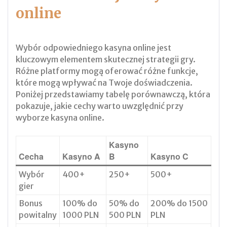
online
Wybór odpowiedniego kasyna online jest
kluczowym elementem skutecznej strategii gry.
Różne platformy mogą oferować różne funkcje,
które mogą wpływać na Twoje doświadczenia.
Poniżej przedstawiamy tabelę porównawczą, która
pokazuje, jakie cechy warto uwzględnić przy
wyborze kasyna online.
Kasyno
Cecha
Kasyno A
B
Kasyno C
Wybór
400+
250+
500+
gier
Bonus
100% do
50% do
200% do 1500
powitalny
1000 PLN
500 PLN
PLN