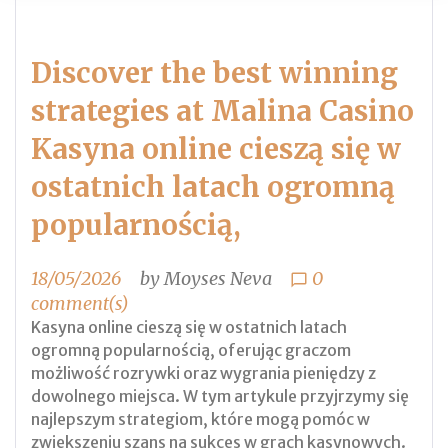
Discover the best winning
strategies at Malina Casino
Kasyna online cieszą się w
ostatnich latach ogromną
popularnością,
18/05/2026
by
Moyses Neva
0
chat_bubble_outline
comment(s)
Kasyna online cieszą się w ostatnich latach
ogromną popularnością, oferując graczom
możliwość rozrywki oraz wygrania pieniędzy z
dowolnego miejsca. W tym artykule przyjrzymy się
najlepszym strategiom, które mogą pomóc w
zwiększeniu szans na sukces w grach kasynowych.