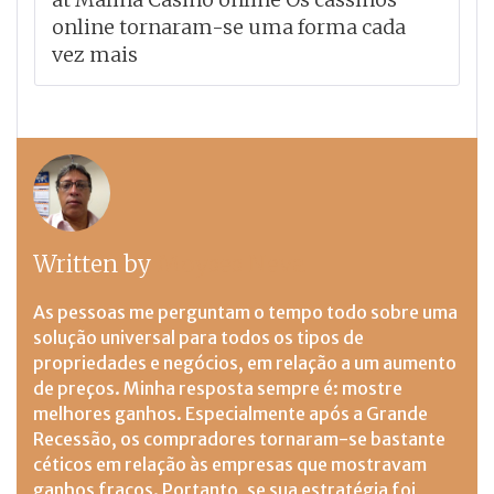
online tornaram-se uma forma cada
vez mais
Written by
Moyses Neva
As pessoas me perguntam o tempo todo sobre uma
solução universal para todos os tipos de
propriedades e negócios, em relação a um aumento
de preços. Minha resposta sempre é: mostre
melhores ganhos. Especialmente após a Grande
Recessão, os compradores tornaram-se bastante
céticos em relação às empresas que mostravam
ganhos fracos. Portanto, se sua estratégia foi