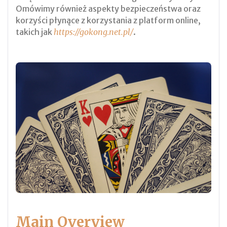
Omówimy również aspekty bezpieczeństwa oraz
korzyści płynące z korzystania z platform online,
takich jak
https://gokong.net.pl/
.
Main Overview