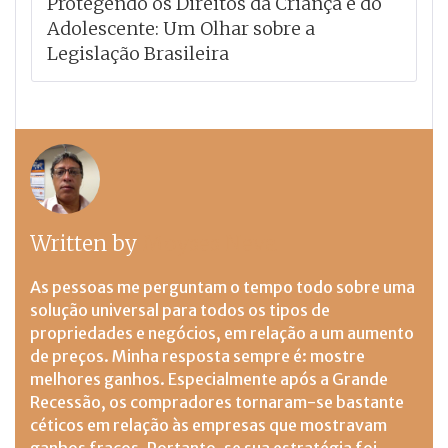
Protegendo os Direitos da Criança e do
Adolescente: Um Olhar sobre a
Legislação Brasileira
Written by
Moyses Neva
As pessoas me perguntam o tempo todo sobre uma
solução universal para todos os tipos de
propriedades e negócios, em relação a um aumento
de preços. Minha resposta sempre é: mostre
melhores ganhos. Especialmente após a Grande
Recessão, os compradores tornaram-se bastante
céticos em relação às empresas que mostravam