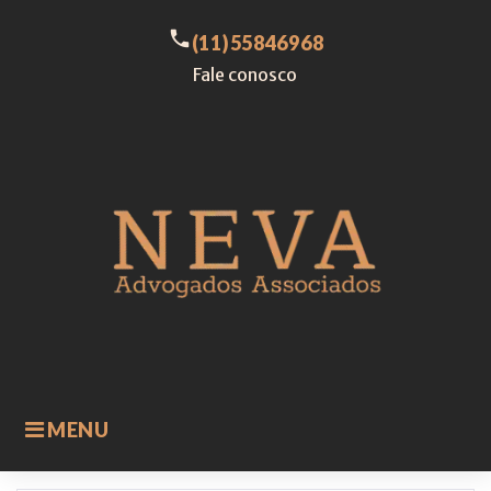
Skip
to
call
(11)55846968
content
Fale conosco
MENU