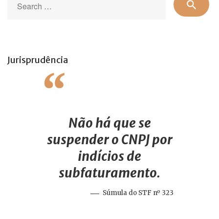
search
for
Jurisprudência
Não há que se
suspender o CNPJ por
indícios de
subfaturamento.
Súmula do STF nº 323