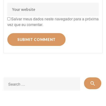
Salvar meus dados neste navegador para a próxima
vez que eu comentar.
Se
search
for