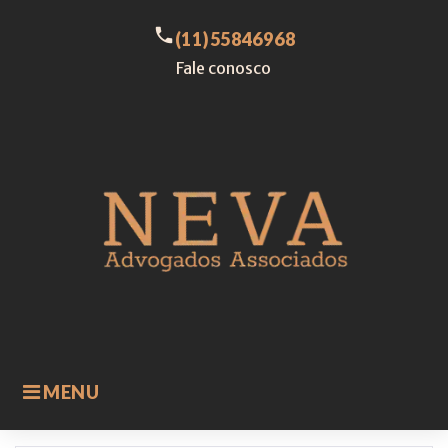
Skip
to
call
(11)55846968
content
Fale conosco
MENU