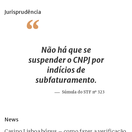
Jurisprudência
Não há que se
suspender o CNPJ por
indícios de
subfaturamento.
Súmula do STF nº 323
News
Casino Lisboa bónus – como fazer a verificação