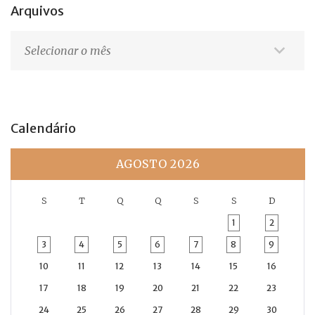
Arquivos
Arquivos
Calendário
AGOSTO 2026
S
T
Q
Q
S
S
D
1
2
3
4
5
6
7
8
9
10
11
12
13
14
15
16
17
18
19
20
21
22
23
24
25
26
27
28
29
30