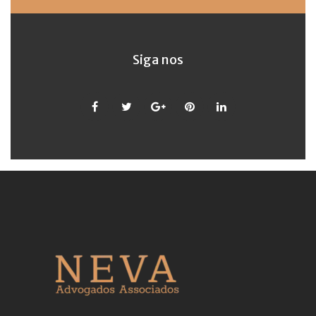
Siga nos
Facebook
Twitter
Google
Pinterest
LinkedIn
+