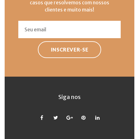
casos que resolvemos com nossos
clientes e muito mais!
INSCREVER-SE
Siga nos
Facebook
Twitter
Google
Pinterest
LinkedIn
+