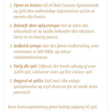
Opret en konto:
Gå til Bob Casinos hjemmeside
og fyld den nødvendige information ud for at
oprette din konto.
Bekræft dine oplysninger:
For at sikre din
sikkerhed vil du skulle bekræfte din identitet.
Dette er en hurtig proces.
Indbetal penge:
Gør din første indbetaling, som
minimum er 100 DKK, og udnyt
velkomstbonussen.
Vælg dit spil:
Udforsk det brede udvalg af over
3,200 spil, inklusive slots og live casino-spil.
Begynd at spille:
Dyk ind i din valgte
spiloplevelse og nyd chancen for at vinde store
præmier!
Nem kontoopsætning giver hurtig adgang til spil.