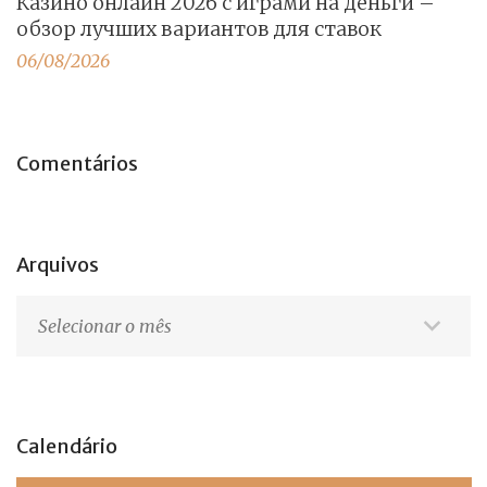
Казино онлайн 2026 с играми на деньги –
обзор лучших вариантов для ставок
06/08/2026
Comentários
Arquivos
Arquivos
Calendário