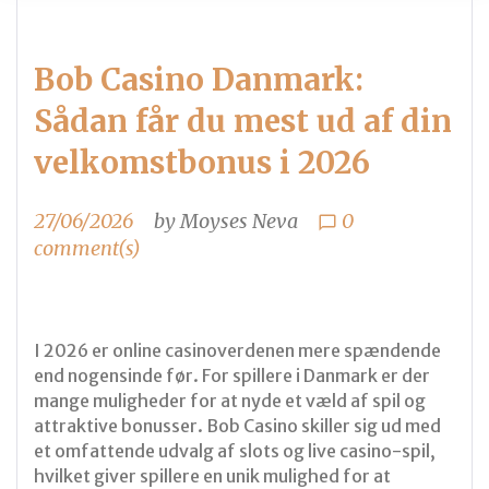
Bob Casino Danmark:
Sådan får du mest ud af din
velkomstbonus i 2026
27/06/2026
by
Moyses Neva
0
chat_bubble_outline
comment(s)
I 2026 er online casinoverdenen mere spændende
end nogensinde før. For spillere i Danmark er der
mange muligheder for at nyde et væld af spil og
attraktive bonusser. Bob Casino skiller sig ud med
et omfattende udvalg af slots og live casino-spil,
hvilket giver spillere en unik mulighed for at