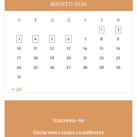
AGOSTO 2026
S
T
Q
Q
S
S
D
1
2
3
4
5
6
7
8
9
10
11
12
13
14
15
16
17
18
19
20
21
22
23
24
25
26
27
28
29
30
31
« jul
Inscreva-se
Enviaremos todos os melhores