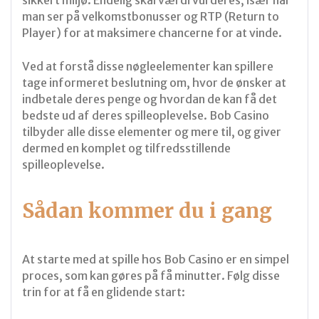
sikkert miljø. Endelig skal værdi vurderes, især når
man ser på velkomstbonusser og RTP (Return to
Player) for at maksimere chancerne for at vinde.
Ved at forstå disse nøgleelementer kan spillere
tage informeret beslutning om, hvor de ønsker at
indbetale deres penge og hvordan de kan få det
bedste ud af deres spilleoplevelse. Bob Casino
tilbyder alle disse elementer og mere til, og giver
dermed en komplet og tilfredsstillende
spilleoplevelse.
Sådan kommer du i gang
At starte med at spille hos Bob Casino er en simpel
proces, som kan gøres på få minutter. Følg disse
trin for at få en glidende start: