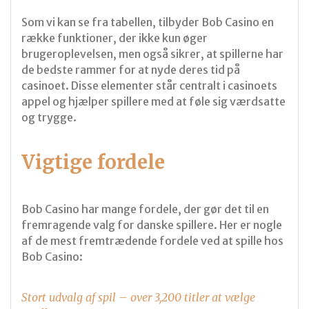
Som vi kan se fra tabellen, tilbyder Bob Casino en
række funktioner, der ikke kun øger
brugeroplevelsen, men også sikrer, at spillerne har
de bedste rammer for at nyde deres tid på
casinoet. Disse elementer står centralt i casinoets
appel og hjælper spillere med at føle sig værdsatte
og trygge.
Vigtige fordele
Bob Casino har mange fordele, der gør det til en
fremragende valg for danske spillere. Her er nogle
af de mest fremtrædende fordele ved at spille hos
Bob Casino:
Stort udvalg af spil – over 3,200 titler at vælge