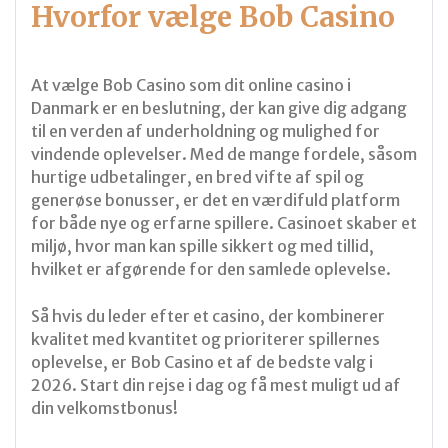
Hvorfor vælge Bob Casino
At vælge Bob Casino som dit online casino i
Danmark er en beslutning, der kan give dig adgang
til en verden af underholdning og mulighed for
vindende oplevelser. Med de mange fordele, såsom
hurtige udbetalinger, en bred vifte af spil og
generøse bonusser, er det en værdifuld platform
for både nye og erfarne spillere. Casinoet skaber et
miljø, hvor man kan spille sikkert og med tillid,
hvilket er afgørende for den samlede oplevelse.
Så hvis du leder efter et casino, der kombinerer
kvalitet med kvantitet og prioriterer spillernes
oplevelse, er Bob Casino et af de bedste valg i
2026. Start din rejse i dag og få mest muligt ud af
din velkomstbonus!