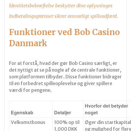
Identitetsbekræftelse beskytter dine oplysninger.
Indbetalingsgrænser sikrer ansvarligt spilleadfærd.
Funktioner ved Bob Casino
Danmark
For at forstå, hvad der gør Bob Casino særligt, er
det nyttigt at se på nogle af de centrale funktioner,
som platformen tilbyder. Disse funktioner bidrager
til en forbedret spilleoplevelse og giver spillere
værdi for pengene.
Hvorfor det betyder
Egenskab
Detaljer
noget
Velkomstbonus
100% op til
Øger din startkapital
1,000 DKK
og mulighed for fler