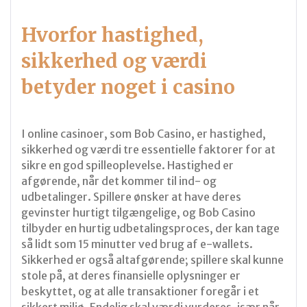
Hvorfor hastighed,
sikkerhed og værdi
betyder noget i casino
I online casinoer, som Bob Casino, er hastighed,
sikkerhed og værdi tre essentielle faktorer for at
sikre en god spilleoplevelse. Hastighed er
afgørende, når det kommer til ind- og
udbetalinger. Spillere ønsker at have deres
gevinster hurtigt tilgængelige, og Bob Casino
tilbyder en hurtig udbetalingsproces, der kan tage
så lidt som 15 minutter ved brug af e-wallets.
Sikkerhed er også altafgørende; spillere skal kunne
stole på, at deres finansielle oplysninger er
beskyttet, og at alle transaktioner foregår i et