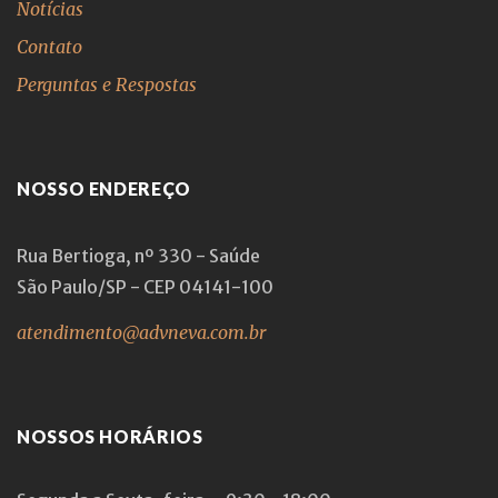
Notícias
Contato
Perguntas e Respostas
NOSSO ENDEREÇO
Rua Bertioga, nº 330 - Saúde
São Paulo/SP - CEP 04141-100
atendimento@advneva.com.br
NOSSOS HORÁRIOS