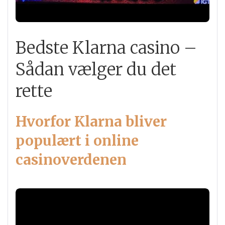
Bedste Klarna casino –
Sådan vælger du det
rette
Hvorfor Klarna bliver
populært i online
casinoverdenen