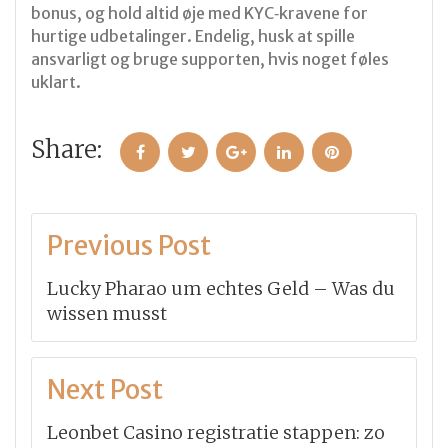
bonus, og hold altid øje med KYC‑kravene for
hurtige udbetalinger. Endelig, husk at spille
ansvarligt og bruge supporten, hvis noget føles
uklart.
Share:
Facebook
Twitter
Google+
LinkedIn
Pinterest
Navegação
Previous Post
de
Lucky Pharao um echtes Geld – Was du
Post
wissen musst
Next Post
Leonbet Casino registratie stappen: zo