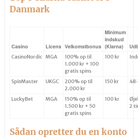
Danmark
Minimum
indskud
Casino
Licens
Velkomstbonus
(Klarna)
Udb
CasinoNordic
MGA
100% op til
100 kr
Ind
1.000 kr + 100
gratis spins
SpinMaster
UKGC
200% op til
150 kr
48‑
2.000 kr
LuckyBet
MGA
150% op til
100 kr
Øje
1.500 kr + 50
2 t
gratis spins
Sådan opretter du en konto