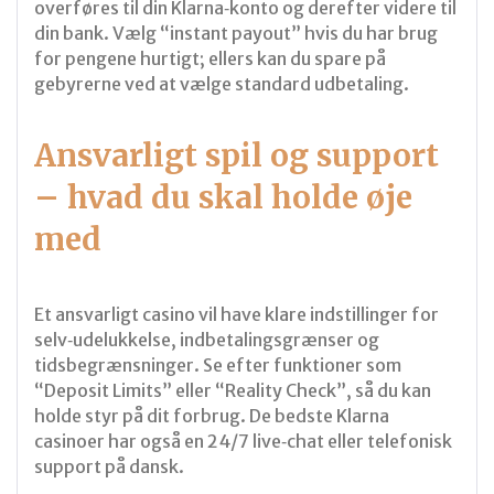
overføres til din Klarna‑konto og derefter videre til
din bank. Vælg “instant payout” hvis du har brug
for pengene hurtigt; ellers kan du spare på
gebyrerne ved at vælge standard udbetaling.
Ansvarligt spil og support
– hvad du skal holde øje
med
Et ansvarligt casino vil have klare indstillinger for
selv‑udelukkelse, indbetalingsgrænser og
tidsbegrænsninger. Se efter funktioner som
“Deposit Limits” eller “Reality Check”, så du kan
holde styr på dit forbrug. De bedste Klarna
casinoer har også en 24/7 live‑chat eller telefonisk
support på dansk.