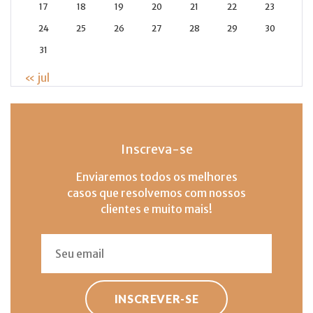
17
18
19
20
21
22
23
24
25
26
27
28
29
30
31
« jul
Inscreva-se
Enviaremos todos os melhores
casos que resolvemos com nossos
clientes e muito mais!
INSCREVER-SE