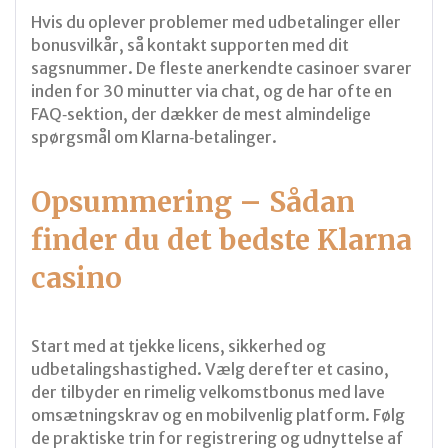
Hvis du oplever problemer med udbetalinger eller
bonusvilkår, så kontakt supporten med dit
sagsnummer. De fleste anerkendte casinoer svarer
inden for 30 minutter via chat, og de har ofte en
FAQ‑sektion, der dækker de mest almindelige
spørgsmål om Klarna‑betalinger.
Opsummering – Sådan
finder du det bedste Klarna
casino
Start med at tjekke licens, sikkerhed og
udbetalingshastighed. Vælg derefter et casino,
der tilbyder en rimelig velkomstbonus med lave
omsætningskrav og en mobilvenlig platform. Følg
de praktiske trin for registrering og udnyttelse af