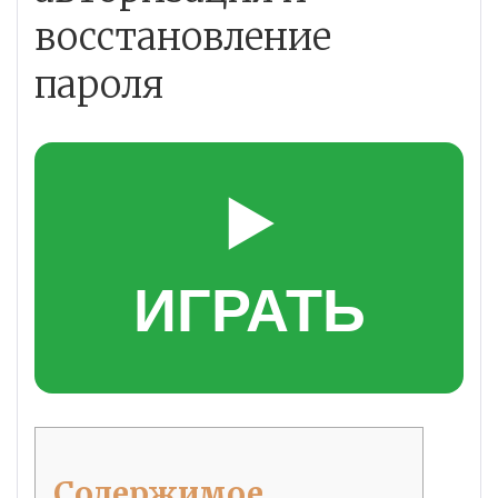
восстановление
пароля
▶️
ИГРАТЬ
Содержимое