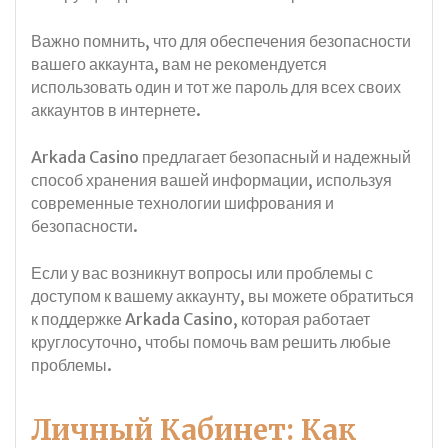
Важно помнить, что для обеспечения безопасности
вашего аккаунта, вам не рекомендуется
использовать один и тот же пароль для всех своих
аккаунтов в интернете.
Arkada Casino предлагает безопасный и надежный
способ хранения вашей информации, используя
современные технологии шифрования и
безопасности.
Если у вас возникнут вопросы или проблемы с
доступом к вашему аккаунту, вы можете обратиться
к поддержке Arkada Casino, которая работает
круглосуточно, чтобы помочь вам решить любые
проблемы.
Личный Кабинет: Как