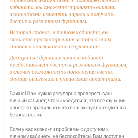
Управление аккаунтами: с помощью личного
кабинета, вы сможете управлять вашими
аккаунтами, изменять пароли и получать
доступ к различным функциям.
История ставок: в личном кабинете, вы
сможете просматривать историю своих
ставок и отслеживать результаты.
Доступные функции: личный кабинет
предоставляет доступ к различным функциям,
включая возможность пополнения счета,
снятия выигрыша и управления аккаунтами.
Важно! Вам нужно регулярно проверять ваш
личный кабинет, чтобы убедиться, что все функции
работают правильно и что ваш аккаунт находится в
безопасности.
Если у вас возникли проблемы с доступом к
личному кабинету, не беспокойтесь! Вам доступен