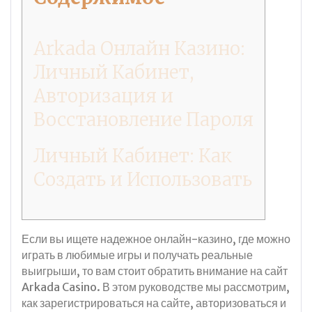
Arkada Онлайн Казино:
Личный Кабинет,
Авторизация и
Восстановление Пароля
Личный Кабинет: Как
Создать и Использовать
Если вы ищете надежное онлайн-казино, где можно
играть в любимые игры и получать реальные
выигрыши, то вам стоит обратить внимание на сайт
Arkada Casino. В этом руководстве мы рассмотрим,
как зарегистрироваться на сайте, авторизоваться и