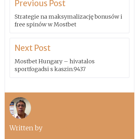
Previous Post
de
Strategie na maksymalizację bonusów i
Post
free spinów w Mostbet
Next Post
Mostbet Hungary – hivatalos
sportfogadsi s kaszin.9437
Written by
Moyses Neva