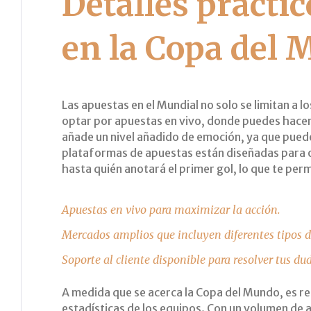
Detalles práctic
en la Copa del
Las apuestas en el Mundial no solo se limitan a 
optar por apuestas en vivo, donde puedes hacer 
añade un nivel añadido de emoción, ya que puede
plataformas de apuestas están diseñadas para 
hasta quién anotará el primer gol, lo que te per
Apuestas en vivo para maximizar la acción.
Mercados amplios que incluyen diferentes tipos d
Soporte al cliente disponible para resolver tus d
A medida que se acerca la Copa del Mundo, es r
estadísticas de los equipos. Con un volumen de a