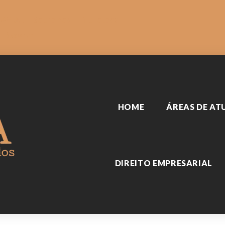
SARIAL
Sobre nós
Biblioteca
Reserva
HOME
ÁREAS DE A
DIREITO EMPRESARIAL