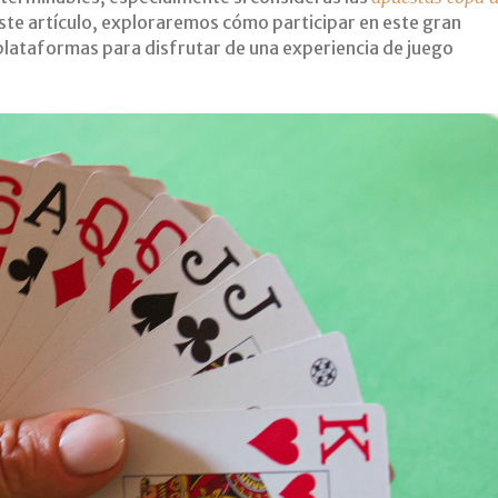
ste artículo, exploraremos cómo participar en este gran
plataformas para disfrutar de una experiencia de juego