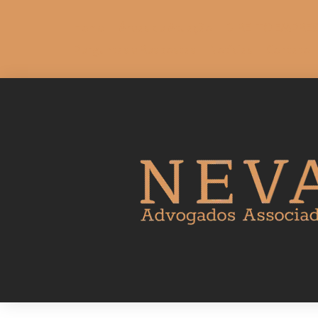
Skip
to
Home
Áreas de Atuação
DIREITO EMPRE
content
Perguntas e Respostas
Notícias
Contato