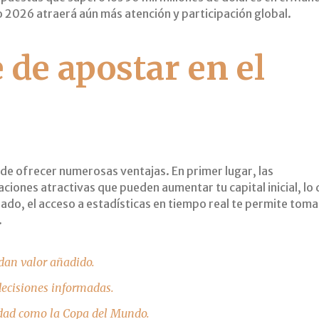
 2026 atraerá aún más atención y participación global.
 de apostar en el
de ofrecer numerosas ventajas. En primer lugar, las
iones atractivas que pueden aumentar tu capital inicial, lo
ado, el acceso a estadísticas en tiempo real te permite toma
.
dan valor añadido.
decisiones informadas.
lidad como la Copa del Mundo.