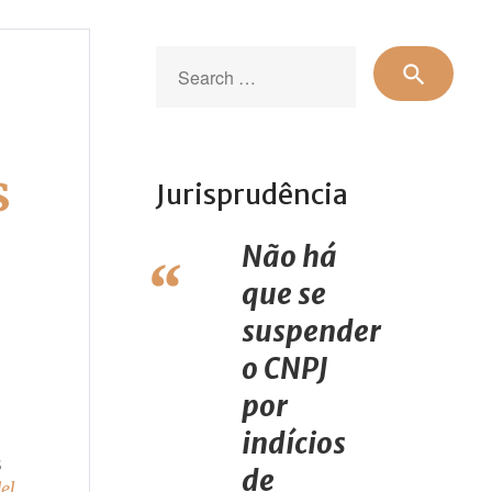
Sear
search
for:
s
Jurisprudência
Não há
que se
suspender
o CNPJ
por
indícios
s
de
el