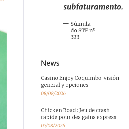
subfaturamento.
Súmula
do STF nº
323
News
Casino Enjoy Coquimbo: visión
general y opciones
08/08/2026
Chicken Road : Jeu de crash
rapide pour des gains express
07/08/2026