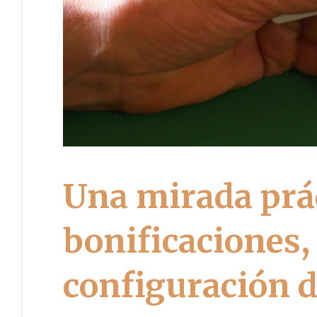
Una mirada prác
bonificaciones,
configuración d