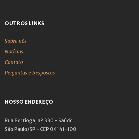
OUTROS LINKS
Sobre nós
Notícias
Contato
Perguntas e Respostas
NOSSO ENDEREÇO
Rua Bertioga, nº 330 - Saúde
São Paulo/SP - CEP 04141-100