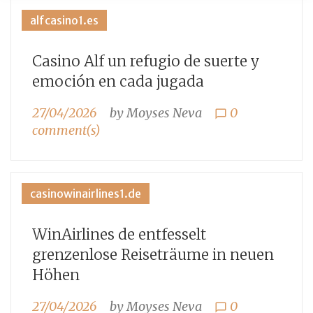
Dia:
alfcasino1.es
27
Casino Alf un refugio de suerte y
de
emoción en cada jugada
abril
27/04/2026
by
Moyses Neva
0
chat_bubble_outline
de
comment(s)
2026
casinowinairlines1.de
WinAirlines de entfesselt
grenzenlose Reiseträume in neuen
Höhen
27/04/2026
by
Moyses Neva
0
chat_bubble_outline