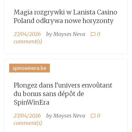
Magia rozgrywki w Lanista Casino
Poland odkrywa nowe horyzonty
27/04/2026
by
Moyses Neva
0
chat_bubble_outline
comment(s)
spinswinera.be
Plongez dans l’univers envoûtant
du bonus sans dépôt de
SpinWinEra
27/04/2026
by
Moyses Neva
0
chat_bubble_outline
comment(s)