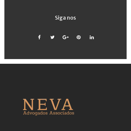
Siga nos
Facebook
Twitter
Google
Pinterest
LinkedIn
+