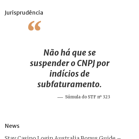
Jurisprudência
Não há que se
suspender o CNPJ por
indícios de
subfaturamento.
Súmula do STF nº 323
News
Stay Casino Login Australia Bonus Guide –