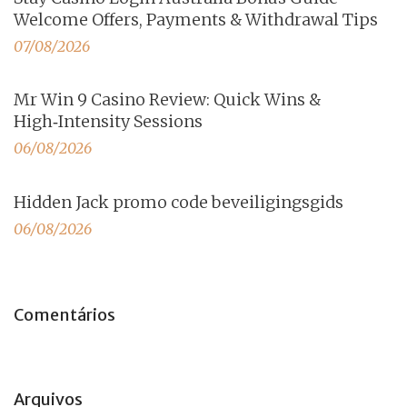
Welcome Offers, Payments & Withdrawal Tips
07/08/2026
Mr Win 9 Casino Review: Quick Wins &
High‑Intensity Sessions
06/08/2026
Hidden Jack promo code beveiligingsgids
06/08/2026
Comentários
Arquivos