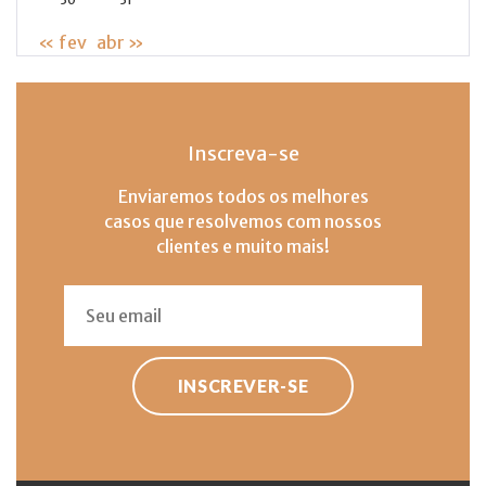
« fev
abr »
Inscreva-se
Enviaremos todos os melhores
casos que resolvemos com nossos
clientes e muito mais!
INSCREVER-SE