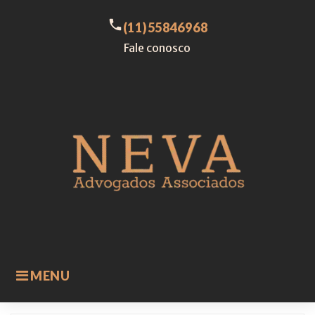
Skip
to
call
(11)55846968
content
Fale conosco
MENU