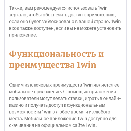
Также, вам рекомендуется использовать 1win
зеркало, чтобы обеспечить доступ к приложению,
если оно будет заблокировано в вашей стране. 1win
вход также доступен, если вы не можете установить
приложение.
Функциональность и
преимущества 1win
Одним из ключевых преимуществ 1win является ее
мобильное приложение. С помощью приложения
пользователи могут делать ставки, играть в онлайн-
казино и получать доступ к функциональным
возможностям 1win в любое время и из любого
места. Мобильное приложение 1win доступно для
скачивания на официальном сайте 1win.