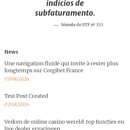
indícios de
subfaturamento.
Súmula do STF nº 323
News
Une navigation fluide qui invite à rester plus
longtemps sur Corgibet France
07/08/2026
Test Post Created
07/08/2026
Verken de online casino wereld: top functies en
live dealer ervaringen