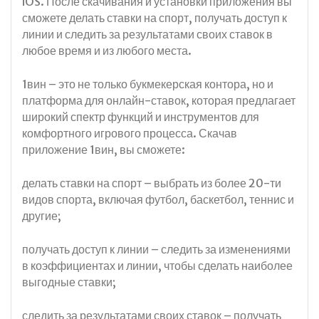
iOS. После скачивания и установки приложения вы
сможете делать ставки на спорт, получать доступ к
линии и следить за результатами своих ставок в
любое время и из любого места.
1вин – это не только букмекерская контора, но и
платформа для онлайн-ставок, которая предлагает
широкий спектр функций и инструментов для
комфортного игрового процесса. Скачав
приложение 1вин, вы сможете:
делать ставки на спорт – выбрать из более 20-ти
видов спорта, включая футбол, баскетбол, теннис и
другие;
получать доступ к линии – следить за изменениями
в коэффициентах и линии, чтобы сделать наиболее
выгодные ставки;
следить за результатами своих ставок – получать