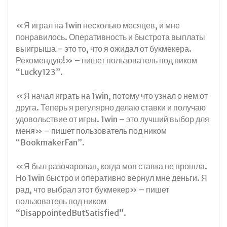
«Я играл на 1win несколько месяцев, и мне
понравилось. Оперативность и быстрота выплаты
выигрыша – это то, что я ожидал от букмекера.
Рекомендую!» – пишет пользователь под ником
“Lucky123”.
«Я начал играть на 1win, потому что узнал о нем от
друга. Теперь я регулярно делаю ставки и получаю
удовольствие от игры. 1win – это лучший выбор для
меня» – пишет пользователь под ником
“BookmakerFan”.
«Я был разочарован, когда моя ставка не прошла.
Но 1win быстро и оперативно вернул мне деньги. Я
рад, что выбрал этот букмекер» – пишет
пользователь под ником
“DisappointedButSatisfied”.