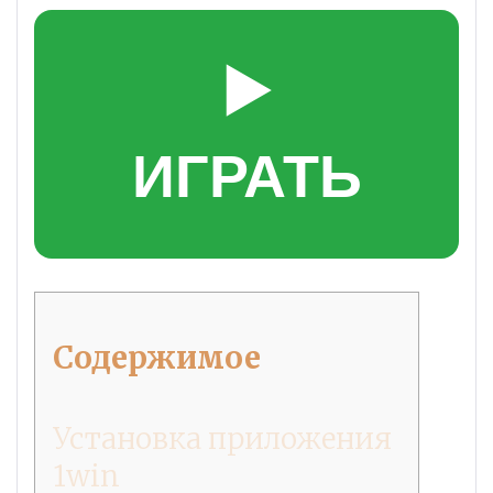
▶️
ИГРАТЬ
Содержимое
Установка приложения
1win