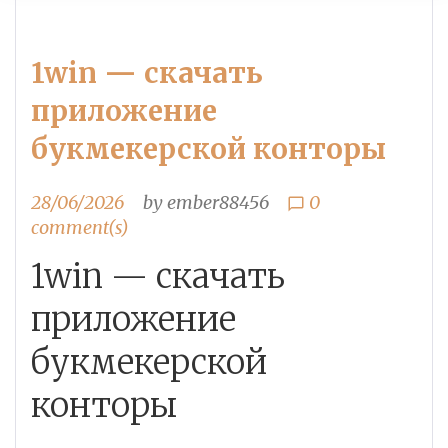
1win — скачать
приложение
букмекерской конторы
28/06/2026
by
ember88456
0
chat_bubble_outline
comment(s)
1win — скачать
приложение
букмекерской
конторы