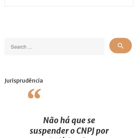
Se
search
for
Jurisprudência
Não há que se
suspender o CNPJ por