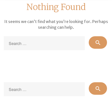
Nothing Found
It seems we can’t find what you’re looking for. Perhaps
searching can help.
Se
search
for
Se
search
for