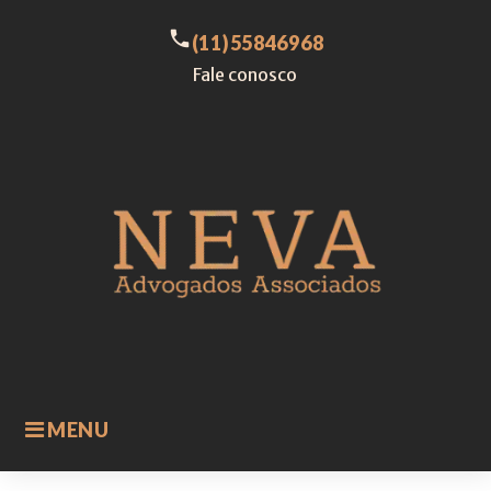
Skip
to
call
(11)55846968
content
Fale conosco
MENU