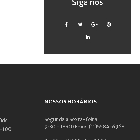
Siga nos
Facebook
Twitter
Google
Pinterest
+
LinkedIn
NOSSOS HORÁRIOS
Segunda a Sexta-feira
aúde
9:30 - 18:00
Fone: (11)5584-6968
1-100