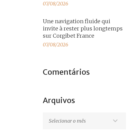
07/08/2026
Une navigation fluide qui
invite à rester plus longtemps
sur Corgibet France
07/08/2026
Comentários
Arquivos
Arquivos