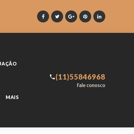
Facebook
Twitter
Google
Pinterest
LinkedIn
+
TUAÇÃO
(11)55846968
call
Fale conosco
MAIS