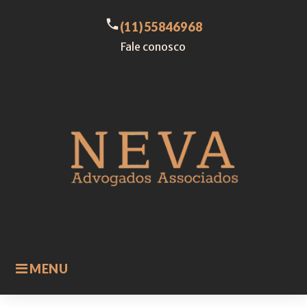
Skip
to
call
(11)55846968
content
Fale conosco
MENU