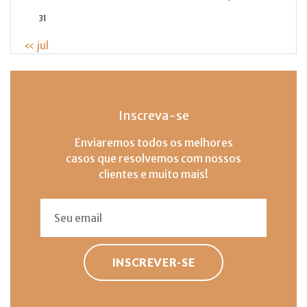
31
« jul
Inscreva-se
Enviaremos todos os melhores
casos que resolvemos com nossos
clientes e muito mais!
INSCREVER-SE