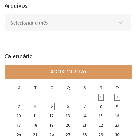
Arquivos
Arquivos
Calendário
AGOSTO 2026
S
T
Q
Q
S
S
D
1
2
3
4
5
6
7
8
9
10
11
12
13
14
15
16
17
18
19
20
21
22
23
24
25
26
27
28
29
30