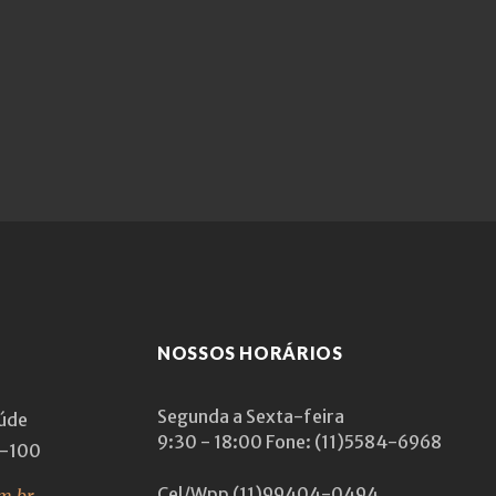
NOSSOS HORÁRIOS
Segunda a Sexta-feira
aúde
9:30 - 18:00
Fone: (11)5584-6968
1-100
Cel/Wpp
(11)99404-0494
m.br