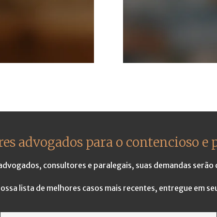
es advogados para o contencioso e 
 advogados, consultores e paralegais, suas demandas serão
ossa lista de melhores casos mais recentes, entregue em seu