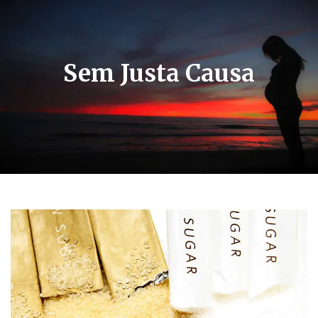
Demissão
sem
Sem Justa Causa
justa
causa