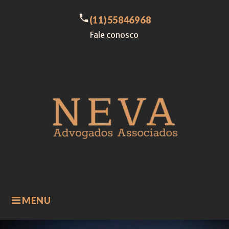
Skip
to
call
(11)55846968
content
Fale conosco
MENU