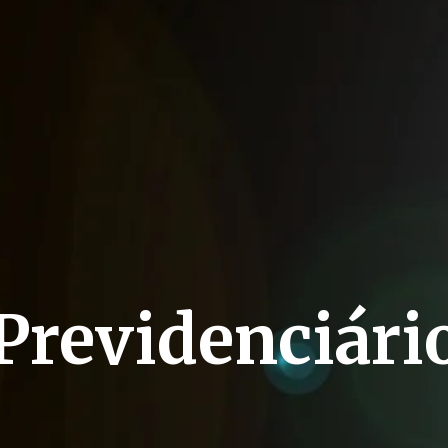
o
Previdenciári