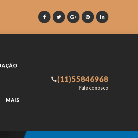
Facebook
Twitter
Google
Pinterest
LinkedIn
+
TUAÇÃO
(11)55846968
call
Fale conosco
MAIS