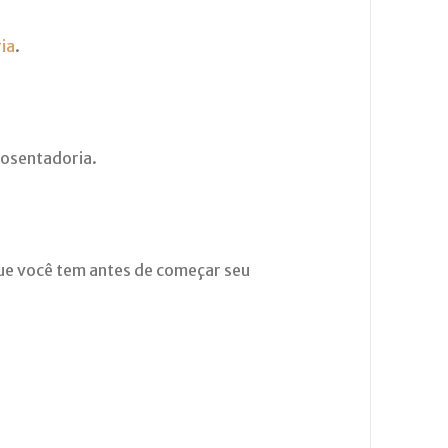
ia
.
posentadoria.
ue você tem antes de começar seu