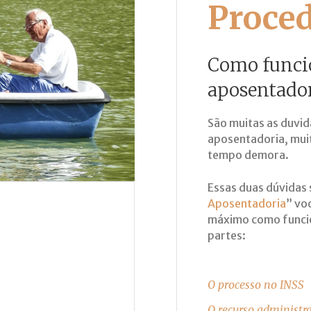
Proce
Como funcio
aposentado
São muitas as duvi
aposentadoria, mui
tempo demora.
Essas duas dúvidas 
Aposentadoria
” vo
máximo como funcio
partes:
O processo no INSS
O recurso administra