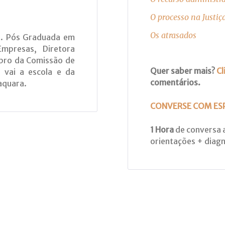
O processo na Justiç
Os atrasados
io. Pós Graduada em
Empresas, Diretora
bro da Comissão de
Quer saber mais?
Cl
vai a escola e da
comentários.
aquara.
CONVERSE COM ES
1 Hora
de conversa 
orientações + diagn