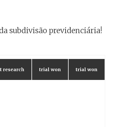
da subdivisão previdenciária!
 research
trial won
trial won