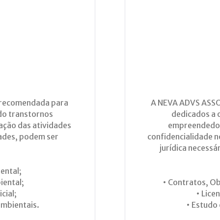
 recomendada para
A NEVA ADVS ASSO
do transtornos
dedicados a o
ação das atividades
empreendedore
dades, podem ser
confidencialidade 
jurídica necessá
ental;
iental;
• Contratos, O
cial;
• Lice
ambientais.
• Estudo 