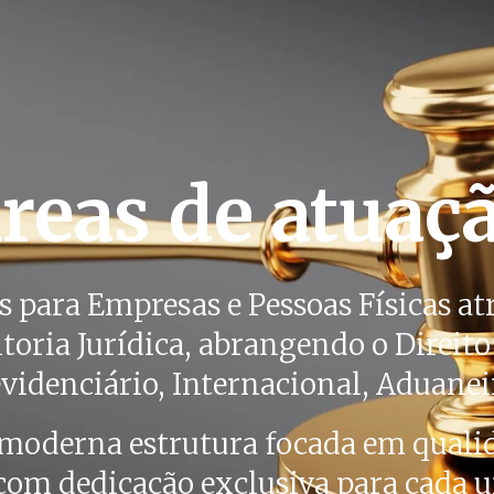
reas de atuaç
 para Empresas e Pessoas Físicas at
toria Jurídica, abrangendo o Direito 
videnciário, Internacional, Aduanei
 moderna estrutura focada em qualid
 com dedicação exclusiva para cada