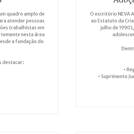
um quadro amplo de
O escritório NEVA 
para atender pessoas
ao Estatuto da Cria
ções trabalhistas em
julho de 1990)
rtemente nesta área
adolescen
desde a fundação do
Dentr
s destacar:
• Re
• Suprimento Jud