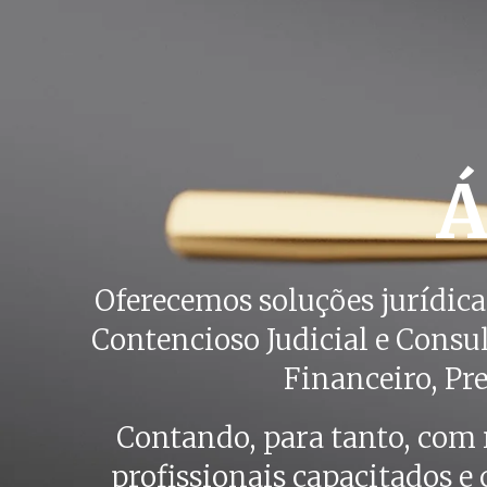
Área
de
Á
atuação
Oferecemos soluções jurídicas
Contencioso Judicial e Consul
Financeiro, Pre
Contando, para tanto, com
profissionais capacitados e