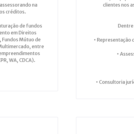
, assessorando na
clientes nos a
os créditos.
ruturação de fundos
Dentre
ento em Direitos
), Fundos Mútuo de
• Representação d
ultimercado, entre
em empreendimentos
• Asses
(CPR, WA, CDCA).
• Consultoria jur