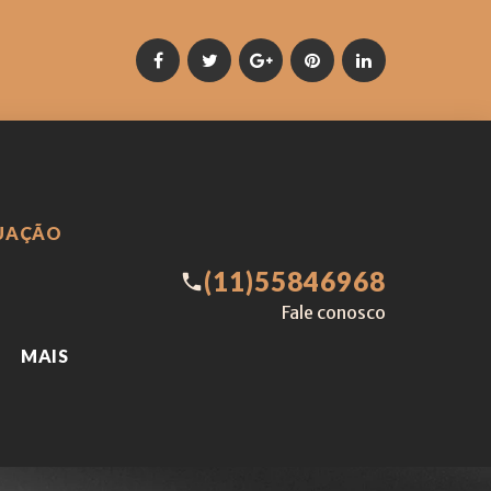
Facebook
Twitter
Google
Pinterest
LinkedIn
+
TUAÇÃO
(11)55846968
call
Fale conosco
MAIS