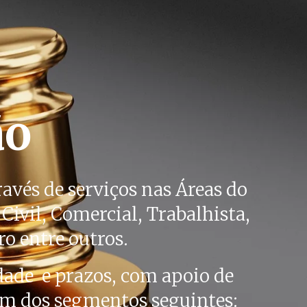
ão
ravés de serviços nas Áreas do
Civil, Comercial, Trabalhista,
ro entre outros.
ade e prazos, com apoio de
 um dos segmentos seguintes: