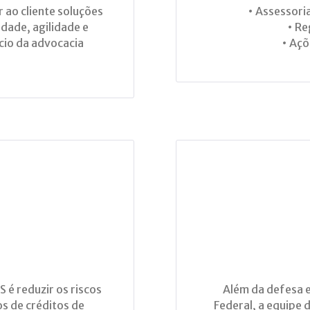
r ao cliente soluções
• Assessoria
idade, agilidade e
• Re
ício da advocacia
• Açõ
é reduzir os riscos
Além da defesa e
os de créditos de
Federal, a equipe