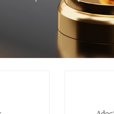
s
Adoçã