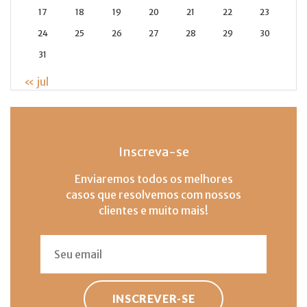
17
18
19
20
21
22
23
24
25
26
27
28
29
30
31
« jul
Inscreva-se
Enviaremos todos os melhores
casos que resolvemos com nossos
clientes e muito mais!
INSCREVER-SE