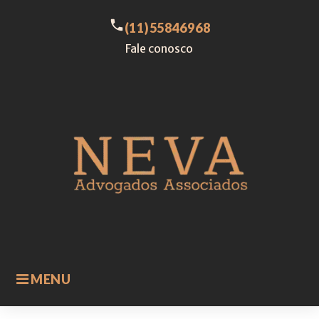
Skip
to
call
(11)55846968
content
Fale conosco
MENU